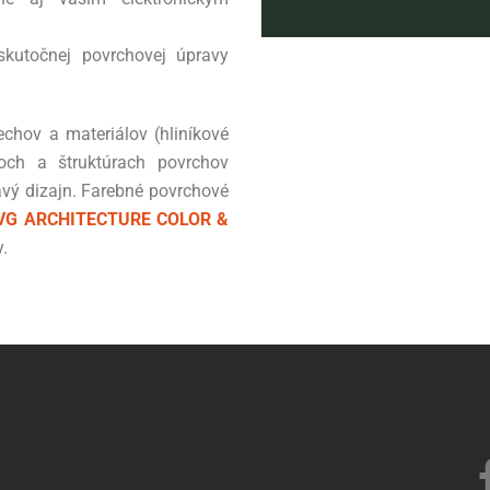
kutočnej povrchovej úpravy
echov a materiálov (hliníkové
och a štruktúrach povrchov
vý dizajn. Farebné povrchové
VG ARCHITECTURE COLOR &
.