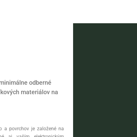
 minimálne odberné
íkových materiálov na
eb a povrchov je založené na
é aj vaším elektronickým