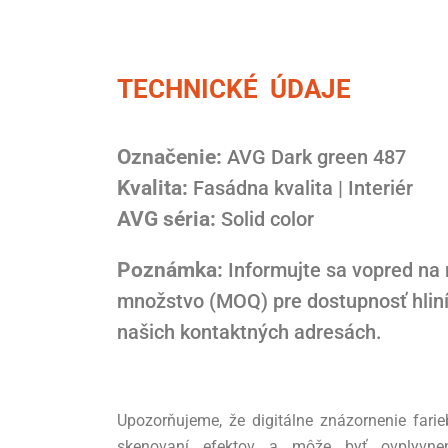
TECHNICKÉ ÚDAJE
Označenie:
AVG Dark green 487
Kvalita:
Fasádna kvalita | Interiér
AVG séria:
Solid color
Poznámka:
Informujte sa vopred na
množstvo (MOQ) pre dostupnosť hlin
našich kontaktných adresách.
Upozorňujeme, že digitálne znázornenie fari
skenovaní efektov a môže byť ovplyvnen