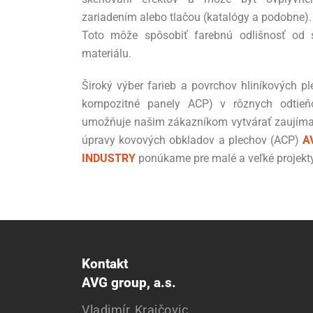
zariadením alebo tlačou (katalógy a podobne).
Toto môže spôsobiť farebnú odlišnosť od s
materiálu.
Široký výber farieb a povrchov hliníkových pl
kompozitné panely ACP) v rôznych odtieň
umožňuje našim zákazníkom vytvárať zaujíma
úpravy kovových obkladov a plechov (ACP)
A
INDUSTRY
ponúkame pre malé a veľké projekty
Kontakt
AVG group, a.s.
Vladimír Krajčovic