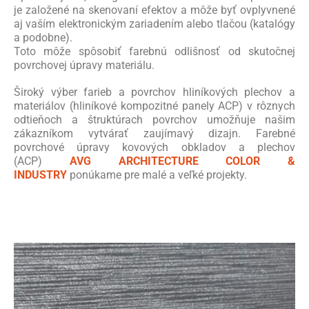
je založené na skenovaní efektov a môže byť ovplyvnené
aj vaším elektronickým zariadením alebo tlačou (katalógy
a podobne).
Toto môže spôsobiť farebnú odlišnosť od skutočnej
povrchovej úpravy materiálu.
Široký výber farieb a povrchov hliníkových plechov a
materiálov (hliníkové kompozitné panely ACP) v rôznych
odtieňoch a štruktúrach povrchov umožňuje našim
zákazníkom vytvárať zaujímavý dizajn. Farebné
povrchové úpravy kovových obkladov a plechov
(ACP)
AVG ARCHITECTURE COLOR &
INDUSTRY
ponúkame pre malé a veľké projekty.