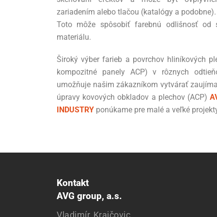
zariadením alebo tlačou (katalógy a podobne).
Toto môže spôsobiť farebnú odlišnosť od s
materiálu.
Široký výber farieb a povrchov hliníkových pl
kompozitné panely ACP) v rôznych odtieň
umožňuje našim zákazníkom vytvárať zaujíma
úpravy kovových obkladov a plechov (ACP)
A
INDUSTRY
ponúkame pre malé a veľké projekty
Kontakt
AVG group, a.s.
Vladimír Krajčovic