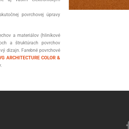
kutočnej povrchovej úpravy
echov a materiálov (hliníkové
och a štruktúrach povrchov
vý dizajn. Farebné povrchové
VG ARCHITECTURE COLOR &
.