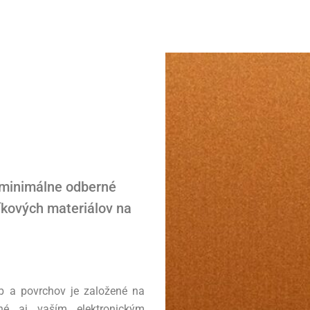
7
 minimálne odberné
íkových materiálov na
eb a povrchov je založené na
é aj vaším elektronickým