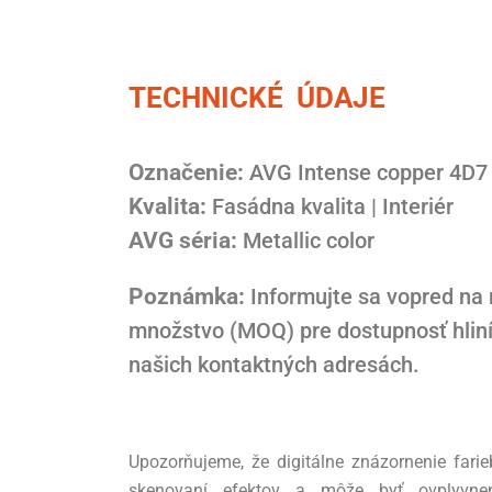
TECHNICKÉ ÚDAJE
Označenie:
AVG Intense copper 4D
Kvalita:
Fasádna kvalita | Interiér
AVG séria:
Metallic color
Poznámka:
Informujte sa vopred na
množstvo (MOQ) pre dostupnosť hlin
našich kontaktných adresách.
Upozorňujeme, že digitálne znázornenie fari
skenovaní efektov a môže byť ovplyvnen