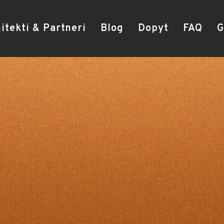
itekti & Partneri
Blog
Dopyt
FAQ
G