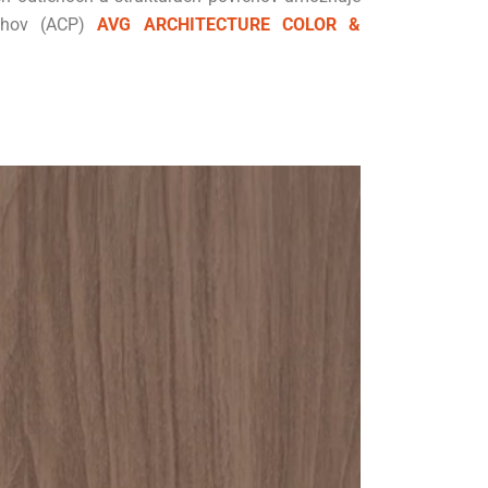
echov (ACP)
AVG ARCHITECTURE COLOR &