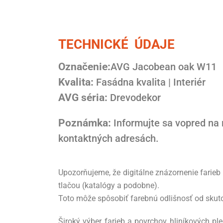
TECHNICKÉ ÚDAJE
Označenie:
AVG Jacobean oak W11
Kvalita:
Fasádna kvalita | Interiér
AVG séria:
Drevodekor
Poznámka:
Informujte sa vopred na
kontaktných adresách.
Upozorňujeme, že digitálne znázornenie farieb
tlačou (katalógy a podobne).
Toto môže spôsobiť farebnú odlišnosť od skuto
Široký výber farieb a povrchov hliníkových p