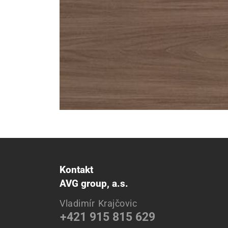
Kontakt
AVG group, a.s.
Vladimír Krajčovic
+421 915 815 629