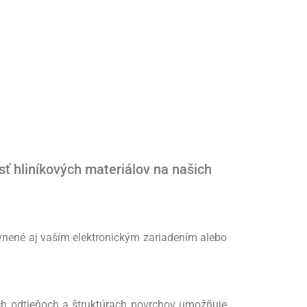
 hliníkových materiálov na našich
yvnené aj vaším elektronickým zariadením alebo
ych odtieňoch a štruktúrach povrchov umožňuje