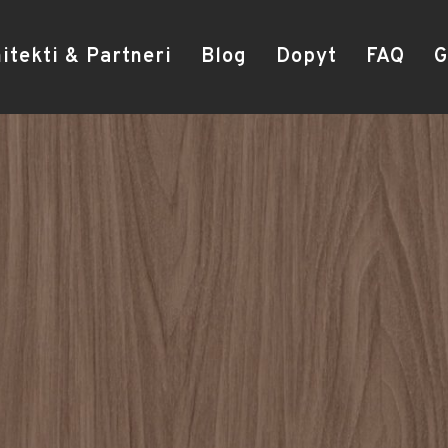
itekti & Partneri
Blog
Dopyt
FAQ
G