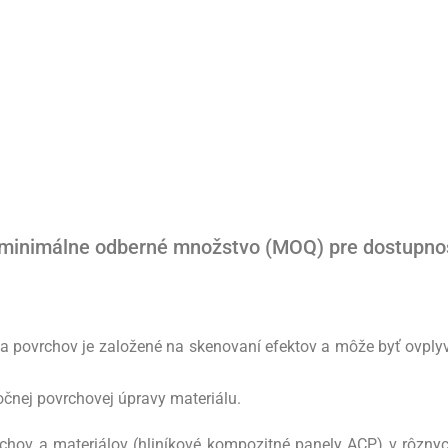
 minimálne odberné množstvo (MOQ) pre dostupnosť
 a povrchov je založené na skenovaní efektov a môže byť ovpl
čnej povrchovej úpravy materiálu.
lechov a materiálov (hliníkové kompozitné panely ACP) v rôzn