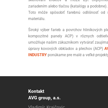
zariadením alebo tlačou (katalógy a podobne).
Toto môže spôsobiť farebnú odlišnosť od s
materiálu.
Široký výber farieb a povrchov hliníkových pl
kompozitné panely ACP) v rôznych odtieň
umožňuje našim zákazníkom vytvárať zaujíma
úpravy kovových obkladov a plechov (ACP)
A
INDUSTRY
ponúkame pre malé a veľké projekty
Kontakt
AVG group, a.s.
Vladimír Krajčovic