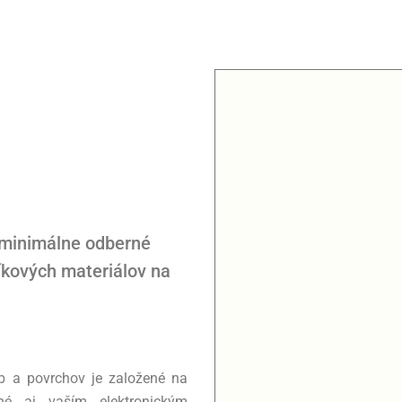
 minimálne odberné
íkových materiálov na
eb a povrchov je založené na
é aj vaším elektronickým