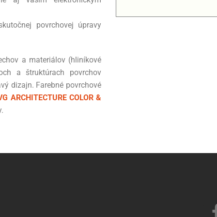
kutočnej povrchovej úpravy
echov a materiálov (hliníkové
och a štruktúrach povrchov
vý dizajn. Farebné povrchové
VG ARCHITECTURE COLOR &
.