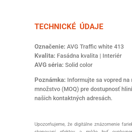
TECHNICKÉ ÚDAJE
Označenie:
AVG Traffic white 413
Kvalita:
Fasádna kvalita | Interiér
AVG séria:
Solid color
Poznámka:
Informujte sa vopred na
množstvo (MOQ) pre dostupnosť hlin
našich kontaktných adresách.
Upozorňujeme, že digitálne znázornenie fari
skenovaní efektov a môže byť ovplyvnen