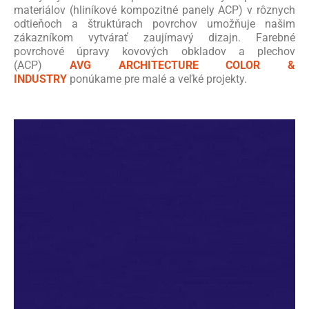
materiálov (hliníkové kompozitné panely ACP) v rôznych
odtieňoch a štruktúrach povrchov umožňuje našim
zákazníkom vytvárať zaujímavý dizajn. Farebné
povrchové úpravy kovových obkladov a plechov
(ACP)
AVG ARCHITECTURE COLOR &
INDUSTRY
ponúkame pre malé a veľké projekty.