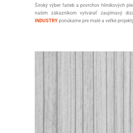
Široký výber farieb a povrchov hliníkových p
našim zákazníkom vytvárať zaujímavý di
INDUSTRY
ponúkame pre malé a veľké projekty