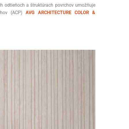
ych odtieňoch a štruktúrach povrchov umožňuje
echov (ACP)
AVG ARCHITECTURE COLOR &