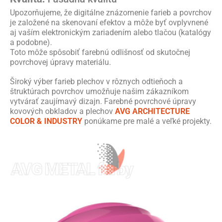
Upozorňujeme, že digitálne znázornenie farieb a povrchov
je založené na skenovaní efektov a môže byť ovplyvnené
aj vaším elektronickým zariadením alebo tlačou (katalógy
a podobne).
Toto môže spôsobiť farebnú odlišnosť od skutočnej
povrchovej úpravy materiálu.
Široký výber farieb plechov v rôznych odtieňoch a
štruktúrach povrchov umožňuje našim zákazníkom
vytvárať zaujímavý dizajn. Farebné povrchové úpravy
kovových obkladov a plechov
AVG ARCHITECTURE
COLOR & INDUSTRY
ponúkame pre malé a veľké projekty.
AVG METAL farby