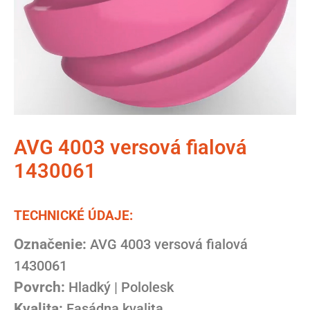
AVG 4003 versová fialová
1430061
TECHNICKÉ ÚDAJE:
Označenie:
AVG 4003 versová fialová
1430061
Povrch:
Hladký | Pololesk
Kvalita:
Fasádna kvalita