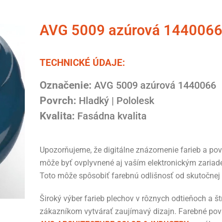
AVG 5009 azúrová 144006
TECHNICKÉ ÚDAJE:
Označenie:
AVG 5009 azúrová 1440066
Povrch:
Hladký | Pololesk
Kvalita:
Fasádna kvalita
Upozorňujeme, že digitálne znázornenie farieb a po
môže byť ovplyvnené aj vaším elektronickým zariad
Toto môže spôsobiť farebnú odlišnosť od skutočnej 
Široký výber farieb plechov v rôznych odtieňoch a 
zákazníkom vytvárať zaujímavý dizajn. Farebné po