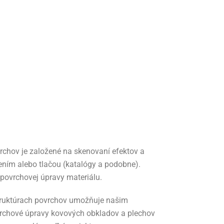
6
vrchov je založené na skenovaní efektov a
ením alebo tlačou (katalógy a podobne).
povrchovej úpravy materiálu.
štruktúrach povrchov umožňuje našim
vrchové úpravy kovových obkladov a plechov