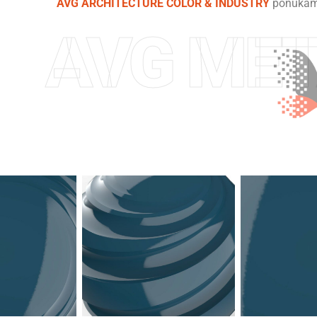
AVG ARCHITECTURE COLOR & INDUSTRY
ponúkame 
AVG MET