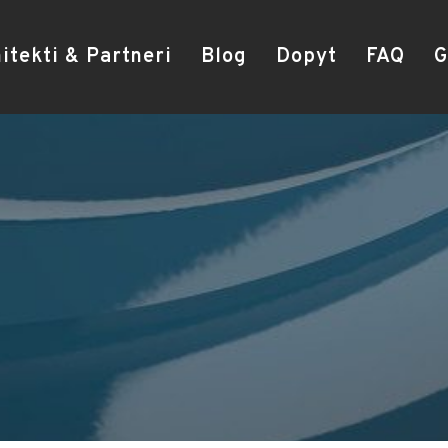
itekti & Partneri
Blog
Dopyt
FAQ
G