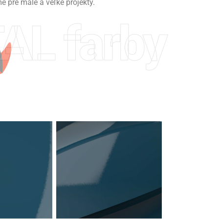
pre malé a veľké projekty.
AL farby