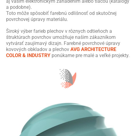
aj vaším elektronickým zariadením alebo tlačou (katalógy
a podobne).
Toto môže spôsobiť farebnú odlišnosť od skutočnej
povrchovej úpravy materiálu.
Široký výber farieb plechov v rôznych odtieňoch a
štruktúrach povrchov umožňuje našim zákazníkom
vytvárať zaujímavý dizajn. Farebné povrchové úpravy
kovových obkladov a plechov
AVG ARCHITECTURE
COLOR & INDUSTRY
ponúkame pre malé a veľké projekty.
AVG METAL farby