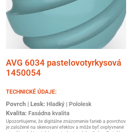
AVG 6034 pastelovotyrkysová
1450054
TECHNICKÉ ÚDAJE:
Povrch | Lesk:
Hladký | Pololesk
Kvalita:
Fasádna kvalita
Upozorňujeme, že digitálne znázornenie farieb a povrchov
je založené na skenovaní efektov a môže byť ovplyvnené