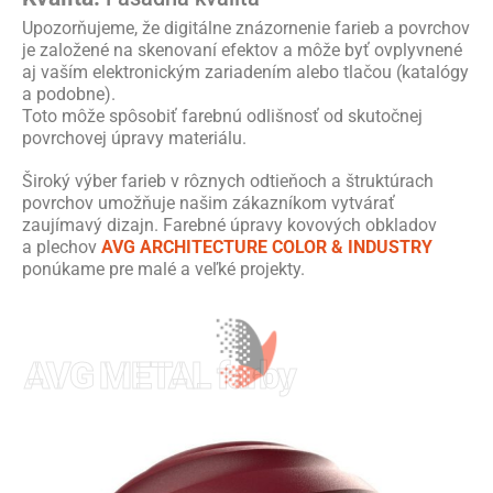
Upozorňujeme, že digitálne znázornenie farieb a povrchov
je založené na skenovaní efektov a môže byť ovplyvnené
aj vaším elektronickým zariadením alebo tlačou (katalógy
a podobne).
Toto môže spôsobiť farebnú odlišnosť od skutočnej
povrchovej úpravy materiálu.
Široký výber farieb v rôznych odtieňoch a štruktúrach
povrchov umožňuje našim zákazníkom vytvárať
zaujímavý dizajn. Farebné úpravy kovových obkladov
a plechov
AVG ARCHITECTURE COLOR & INDUSTRY
ponúkame pre malé a veľké projekty.
AVG METAL farby