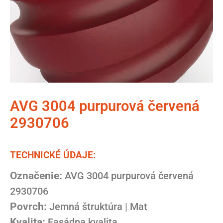
AVG 3004 purpurová červená
2930706
TECHNICKÉ ÚDAJE:
Označenie:
AVG 3004 purpurová červená
2930706
Povrch:
Jemná štruktúra | Mat
Kvalita:
Fasádna kvalita