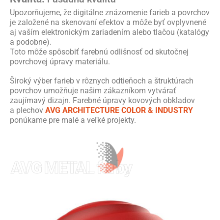
Upozorňujeme, že digitálne znázornenie farieb a povrchov
je založené na skenovaní efektov a môže byť ovplyvnené
aj vaším elektronickým zariadením alebo tlačou (katalógy
a podobne).
Toto môže spôsobiť farebnú odlišnosť od skutočnej
povrchovej úpravy materiálu.
Široký výber farieb v rôznych odtieňoch a štruktúrach
povrchov umožňuje našim zákazníkom vytvárať
zaujímavý dizajn. Farebné úpravy kovových obkladov
a plechov
AVG ARCHITECTURE COLOR & INDUSTRY
ponúkame pre malé a veľké projekty.
AVG METAL farby