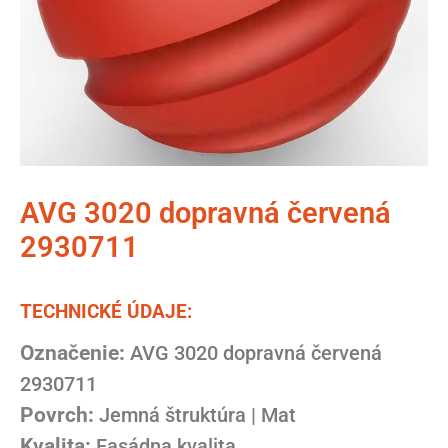
AVG 3020 dopravná červená
2930711
TECHNICKÉ ÚDAJE:
Označenie:
AVG 3020 dopravná červená
2930711
Povrch:
Jemná štruktúra | Mat
Kvalita:
Fasádna kvalita