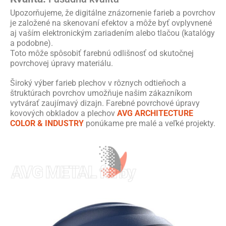
Upozorňujeme, že digitálne znázornenie farieb a povrchov
je založené na skenovaní efektov a môže byť ovplyvnené
aj vaším elektronickým zariadením alebo tlačou (katalógy
a podobne).
Toto môže spôsobiť farebnú odlišnosť od skutočnej
povrchovej úpravy materiálu.
Široký výber farieb plechov v rôznych odtieňoch a
štruktúrach povrchov umožňuje našim zákazníkom
vytvárať zaujímavý dizajn. Farebné povrchové úpravy
kovových obkladov a plechov
AVG ARCHITECTURE
COLOR & INDUSTRY
ponúkame pre malé a veľké projekty.
AVG METAL farby