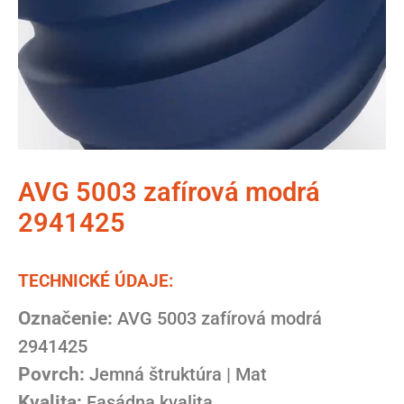
AVG 5003 zafírová modrá
2941425
TECHNICKÉ ÚDAJE:
Označenie:
AVG 5003 zafírová modrá
2941425
Povrch:
Jemná štruktúra | Mat
Kvalita:
Fasádna kvalita