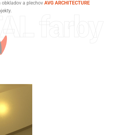
h obkladov a plechov
AVG ARCHITECTURE
jekty.
AL farby