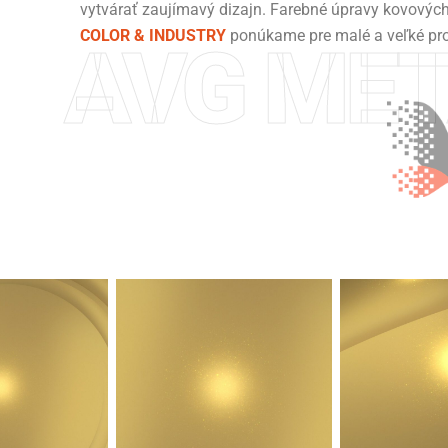
vytvárať zaujímavý dizajn. Farebné úpravy kovovýc
COLOR & INDUSTRY
ponúkame pre malé a veľké pro
AVG MET