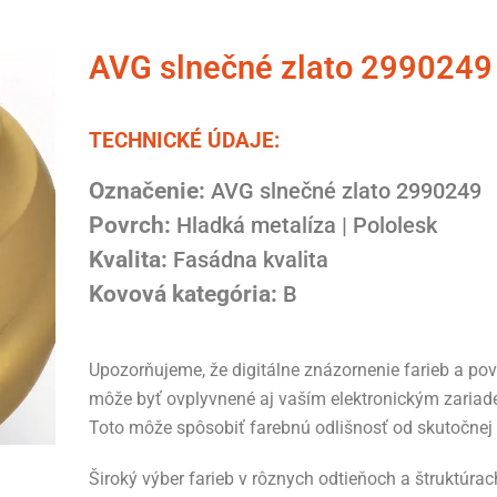
AVG slnečné zlato 2990249
TECHNICKÉ ÚDAJE:
Označenie:
AVG slnečné zlato 2990249
Povrch:
Hladká metalíza | Pololesk
Kvalita:
Fasádna kvalita
Kovová kategória:
B
Upozorňujeme, že digitálne znázornenie farieb a po
môže byť ovplyvnené aj vaším elektronickým zariad
Toto môže spôsobiť farebnú odlišnosť od skutočnej 
Široký výber farieb v rôznych odtieňoch a štruktú