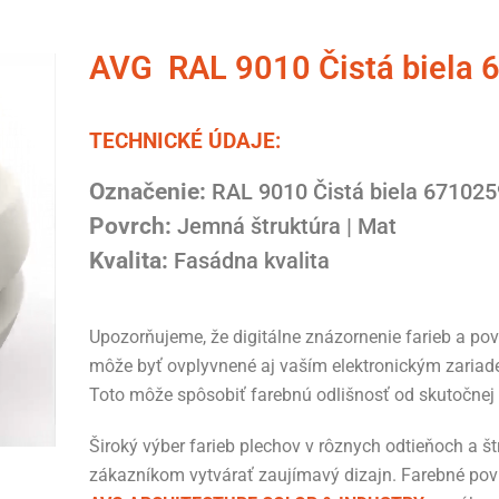
AVG RAL 9010 Čistá biela 
TECHNICKÉ ÚDAJE:
Označenie:
RAL 9010 Čistá biela 671025
Povrch:
Jemná štruktúra | Mat
Kvalita:
Fasádna kvalita
Upozorňujeme, že digitálne znázornenie farieb a po
môže byť ovplyvnené aj vaším elektronickým zariad
Toto môže spôsobiť farebnú odlišnosť od skutočnej 
Široký výber farieb plechov v rôznych odtieňoch a 
zákazníkom vytvárať zaujímavý dizajn. Farebné po