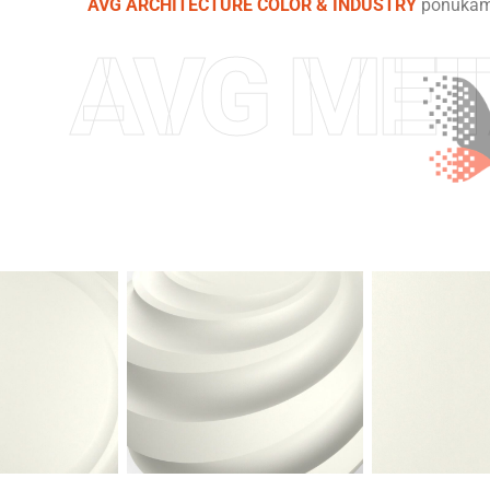
AVG ARCHITECTURE COLOR & INDUSTRY
ponúkame 
AVG MET