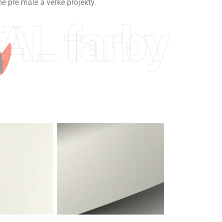
pre malé a veľké projekty.
AL farby