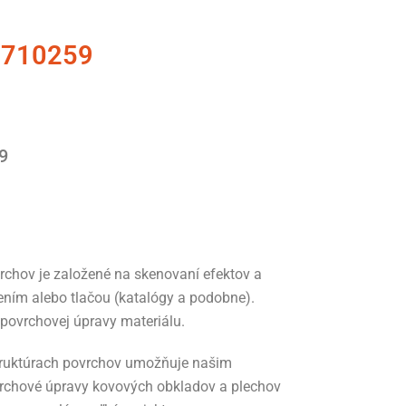
6710259
9
vrchov je založené na skenovaní efektov a
ením alebo tlačou (katalógy a podobne).
povrchovej úpravy materiálu.
štruktúrach povrchov umožňuje našim
vrchové úpravy kovových obkladov a plechov