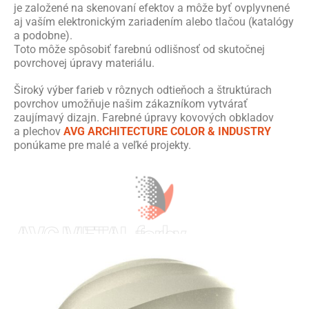
je založené na skenovaní efektov a môže byť ovplyvnené
aj vaším elektronickým zariadením alebo tlačou (katalógy
a podobne).
Toto môže spôsobiť farebnú odlišnosť od skutočnej
povrchovej úpravy materiálu.
Široký výber farieb v rôznych odtieňoch a štruktúrach
povrchov umožňuje našim zákazníkom vytvárať
zaujímavý dizajn. Farebné úpravy kovových obkladov
a plechov
AVG ARCHITECTURE COLOR & INDUSTRY
ponúkame pre malé a veľké projekty.
AVG METAL farby