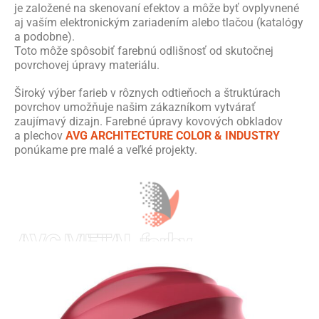
je založené na skenovaní efektov a môže byť ovplyvnené
aj vaším elektronickým zariadením alebo tlačou (katalógy
a podobne).
Toto môže spôsobiť farebnú odlišnosť od skutočnej
povrchovej úpravy materiálu.
Široký výber farieb v rôznych odtieňoch a štruktúrach
povrchov umožňuje našim zákazníkom vytvárať
zaujímavý dizajn. Farebné úpravy kovových obkladov
a plechov
AVG ARCHITECTURE COLOR & INDUSTRY
ponúkame pre malé a veľké projekty.
AVG METAL farby