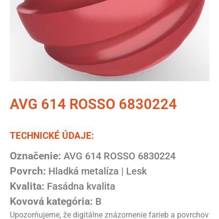
AVG 614 ROSSO 6830224
TECHNICKÉ ÚDAJE:
Označenie:
AVG 614 ROSSO 6830224
Povrch:
Hladká metalíza | Lesk
Kvalita:
Fasádna kvalita
Kovová kategória:
B
Upozorňujeme, že digitálne znázornenie farieb a povrchov