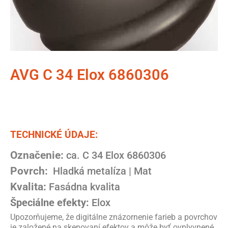
AVG C 34 Elox 6860306
TECHNICKÉ ÚDAJE:
Označenie:
ca. C 34 Elox 6860306
Povrch:
Hladká metalíza | Mat
Kvalita:
Fasádna kvalita
Špeciálne efekty:
Elox
Upozorňujeme, že digitálne znázornenie farieb a povrchov
je založené na skenovaní efektov a môže byť ovplyvnené