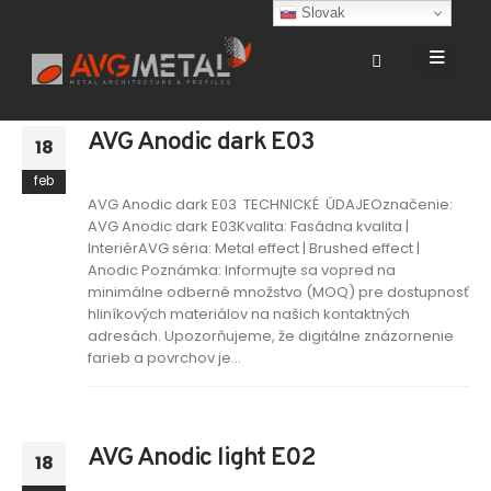
Slovak
AVG Anodic dark E03
18
feb
AVG Anodic dark E03 TECHNICKÉ ÚDAJEOznačenie:
AVG Anodic dark E03Kvalita: Fasádna kvalita |
InteriérAVG séria: Metal effect | Brushed effect |
Anodic Poznámka: Informujte sa vopred na
minimálne odberné množstvo (MOQ) pre dostupnosť
hliníkových materiálov na našich kontaktných
adresách. Upozorňujeme, že digitálne znázornenie
farieb a povrchov je...
AVG Anodic light E02
18