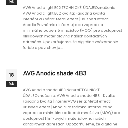
feb
AVG Anodic light E02 TECHNICKÉ ÚDAJEOznačenie:
AVG Anodic light E02 Kvalita: Fasádna kvalita |
InteriérAVG séria: Metal effect | Brushed effect |
Anodic Poznámka: Informujte sa vopred na
minimálne odberné množstvo (MOQ) pre dostupnosť
hliníkových materiálov na našich kontaktných
adresách. Upozorňujeme, že digitálne znázornenie
farieb a povrchov je...
AVG Anodic shade 4B3
18
feb
AVG Anodic shade 4B3 NaturalTECHNICKÉ
ÚDAJEOznačenie: AVG Anodic shade 4B3 Kvalita:
Fasádna kvalita | InteriérAVG séria: Metal effect |
Brushed effect | Anodic Poznámka: Informujte sa
vopred na minimálne odberné množstvo (MOQ) pre
dostupnosť hliníkových materiálov na našich
kontaktných adresách. Upozorňujeme, že digitálne