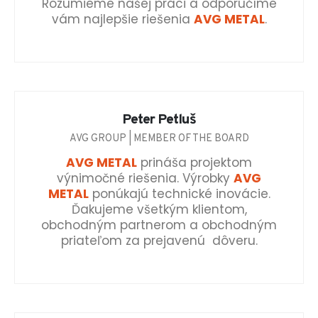
Rozumieme našej práci a odporučíme
vám najlepšie riešenia
AVG METAL
.
Peter Petluš
AVG GROUP | MEMBER OF THE BOARD
AVG METAL
prináša projektom
výnimočné riešenia. Výrobky
AVG
METAL
ponúkajú technické inovácie.
Ďakujeme všetkým klientom,
obchodným partnerom a obchodným
priateľom za prejavenú dôveru.