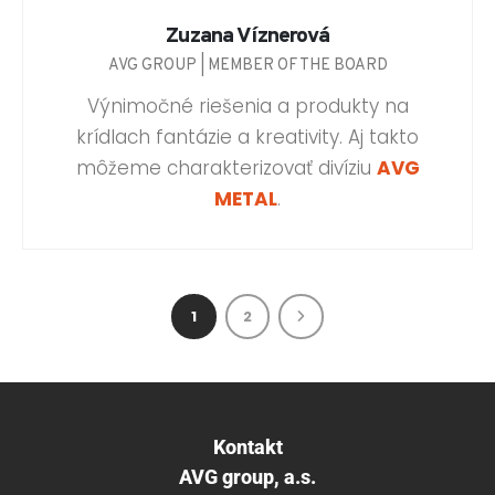
Zuzana Víznerová
AVG GROUP | MEMBER OF THE BOARD
Výnimočné riešenia a produkty na
krídlach fantázie a kreativity. Aj takto
môžeme charakterizovať divíziu
AVG
METAL
.
1
2
Kontakt
AVG group, a.s.