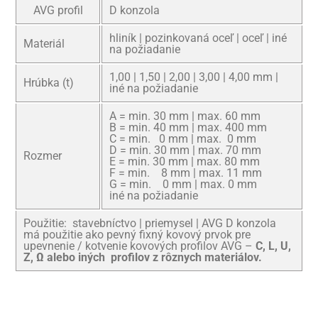
AVG profil
D konzola
hliník | pozinkovaná oceľ | oceľ | iné
Materiál
na požiadanie
1,00 | 1,50 | 2,00 | 3,00 | 4,00 mm |
Hrúbka (t)
iné na požiadanie
A = min. 30 mm | max. 60 mm
B = min. 40 mm | max. 400 mm
C = min. 0 mm | max. 0 mm
D = min. 30 mm | max. 70 mm
Rozmer
E = min. 30 mm | max. 80 mm
F = min. 8 mm | max. 11 mm
G = min. 0 mm | max. 0 mm
iné na požiadanie
Použitie: stavebníctvo | priemysel | AVG D konzola
má použitie ako pevný fixný kovový prvok pre
upevnenie / kotvenie kovových profilov AVG –
C, L, U,
Z, Ω alebo iných profilov z rôznych materiálov.