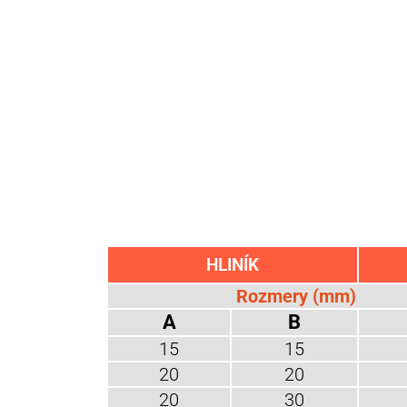
HLINÍK
Rozmery (mm)
A
B
15
15
20
20
20
30