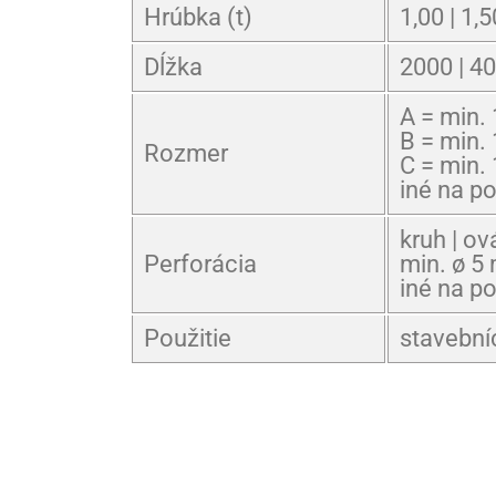
Hrúbka (t)
1,00 | 1,
Dĺžka
2000 | 4
A = min.
B = min.
Rozmer
C = min.
iné na p
kruh | ov
Perforácia
min. ø 5
iné na p
Použitie
stavební