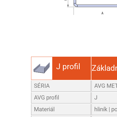
J profil
Základ
SÉRIA
AVG ME
AVG profil
J
Materiál
hliník | 