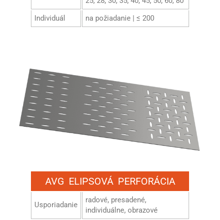
25, 28, 30, 35, 40, 45, 50, 60, 80
Individuál
na požiadanie | ≤ 200
AVG ELIPSOVÁ PERFORÁCIA
radové, presadené,
Usporiadanie
individuálne, obrazové