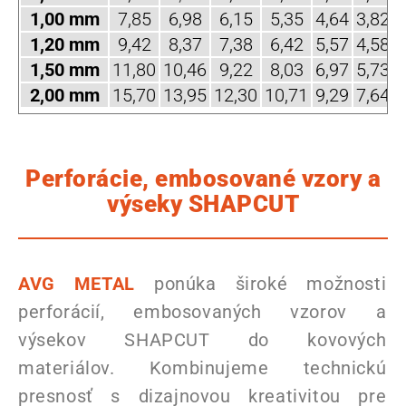
1,00 mm
7,85
6,98
6,15
5,35
4,64
3,82
3
1,20 mm
9,42
8,37
7,38
6,42
5,57
4,58
3
1,50 mm
11,80
10,46
9,22
8,03
6,97
5,73
4
2,00 mm
15,70
13,95
12,30
10,71
9,29
7,64
6
Perforácie, embosované vzory a
výseky SHAPCUT
AVG METAL
ponúka široké možnosti
perforácií, embosovaných vzorov a
výsekov SHAPCUT do kovových
materiálov. Kombinujeme technickú
presnosť s dizajnovou kreativitou pre