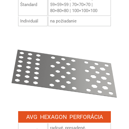
Štandard
59×59×59 | 70×70×70 |
80×80×80 | 100×100×100
Individuál
na požiadanie
AVG HEXAGON PERFORÁCIA
radové, presadené,