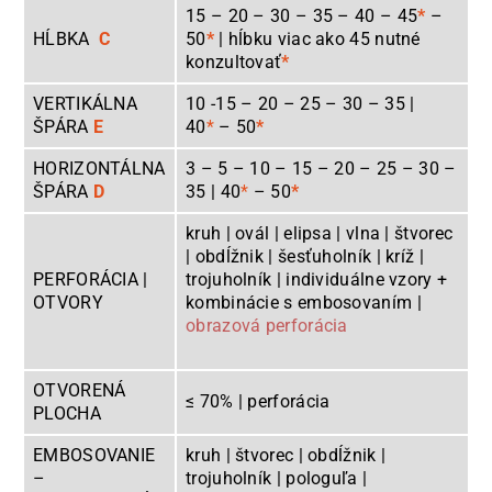
15 – 20 – 30 – 35 – 40 – 45
*
–
HĹBKA
C
50
*
| hĺbku viac ako 45 nutné
konzultovať
*
VERTIKÁLNA
10 -15 – 20 – 25 – 30 – 35 |
ŠPÁRA
E
40
*
– 50
*
HORIZONTÁLNA
3 – 5 – 10 – 15 – 20 – 25 – 30 –
ŠPÁRA
D
35 | 40
*
– 50
*
kruh | ovál | elipsa | vlna | štvorec
| obdĺžnik | šesťuholník | kríž |
PERFORÁCIA |
trojuholník | individuálne vzory +
OTVORY
kombinácie s embosovaním |
obrazová perforácia
OTVORENÁ
≤ 70% | perforácia
PLOCHA
EMBOSOVANIE
kruh | štvorec | obdĺžnik |
–
trojuholník | pologuľa |