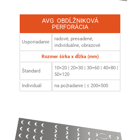
AVG OBDĹŽNIKOVÁ
PERFORÁCIA
radové, presadené,
Usporiadanie
individuálne, obrazové
Rozmer šírka x dĺžka (mm)
10×20 | 20×30 | 30×60 | 40×80 |
Štandard
50×120
Individuál
na požiadanie | ≤ 200×500