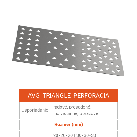
AVG TRIANGLE PERFORÁCIA
radové, presadené,
Usporiadanie
individuálne, obrazové
Rozmer (mm)
20×20×20 | 30×30×30 |