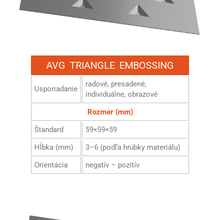
AVG TRIANGLE EMBOSSING
radové, presadené,
Usporiadanie
individuálne, obrazové
Rozmer (mm)
Štandard
59×59×59
Hĺbka (mm)
3–6 (podľa hrúbky materiálu)
Orientácia
negatív – pozitív