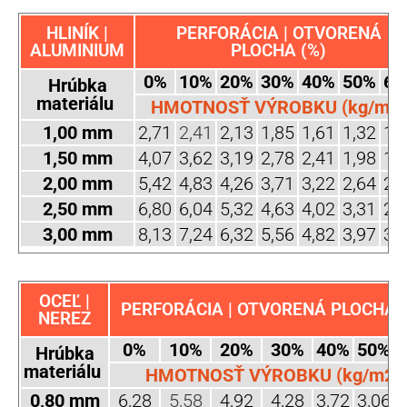
HLINÍK |
PERFORÁCIA | OTVORENÁ
ALUMINIUM
PLOCHA (%)
0%
10%
20%
30%
40%
50%
60
Hrúbka
materiálu
HMOTNOSŤ VÝROBKU (kg/m2)
1,00 mm
2,71
2,41
2,13
1,85
1,61
1,32
1,
1,50 mm
4,07
3,62
3,19
2,78
2,41
1,98
1,
2,00 mm
5,42
4,83
4,26
3,71
3,22
2,64
2,
2,50 mm
6,80
6,04
5,32
4,63
4,02
3,31
2,
3,00 mm
8,13
7,24
6,32
5,56
4,82
3,97
3,
OCEĽ |
PERFORÁCIA | OTVORENÁ PLOCHA (
NEREZ
0%
10%
20%
30%
40%
50%
Hrúbka
materiálu
HMOTNOSŤ VÝROBKU (kg/m2)
0,80 mm
6,28
5,58
4,92
4,28
3,72
3,06
2