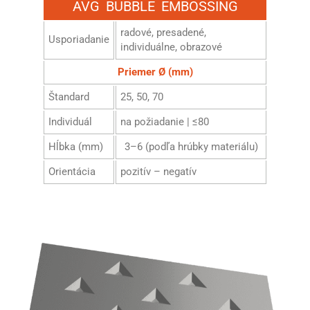
AVG BUBBLE EMBOSSING
radové, presadené,
Usporiadanie
individuálne, obrazové
Priemer Ø (mm)
Štandard
25, 50, 70
Individuál
na požiadanie | ≤80
Hĺbka (mm)
3–6 (podľa hrúbky materiálu)
Orientácia
pozitív – negatív