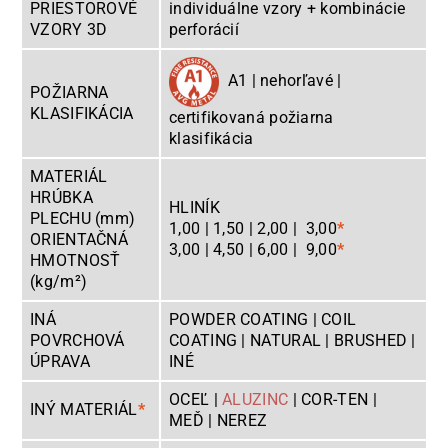
PRIESTOROVÉ
individuálne vzory + kombinácie
VZORY 3D
perforácií
A1 | nehorľavé |
POŽIARNA
KLASIFIKÁCIA
certifikovaná požiarna
klasifikácia
MATERIÁL
HRÚBKA
HLINÍK
PLECHU (mm)
1,00 | 1,50 | 2,00 | 3,00
*
ORIENTAČNÁ
3,00 | 4,50 | 6,00 | 9,00
*
HMOTNOSŤ
(kg/m²)
INÁ
POWDER COATING | COIL
POVRCHOVÁ
COATING | NATURAL | BRUSHED |
ÚPRAVA
INÉ
OCEĽ |
ALUZINC
| COR-TEN |
INÝ MATERIÁL
*
MEĎ
| NEREZ