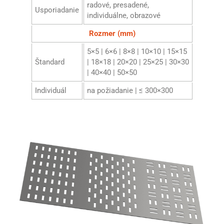
radové, presadené,
Usporiadanie
individuálne, obrazové
Rozmer (mm)
5×5 | 6×6 | 8×8 | 10×10 | 15×15
Štandard
| 18×18 | 20×20 | 25×25 | 30×30
| 40×40 | 50×50
Individuál
na požiadanie | ≤ 300×300