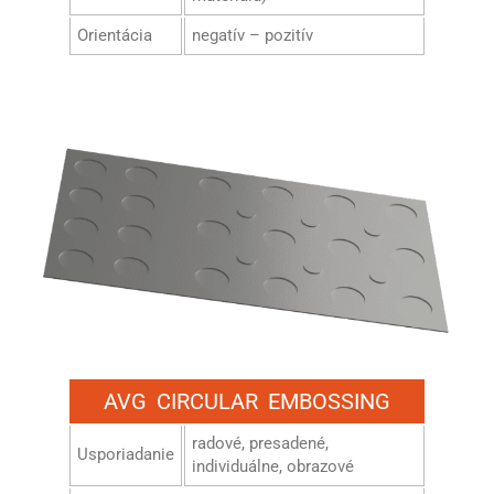
Orientácia
negatív – pozitív
AVG CIRCULAR EMBOSSING
radové, presadené,
Usporiadanie
individuálne, obrazové