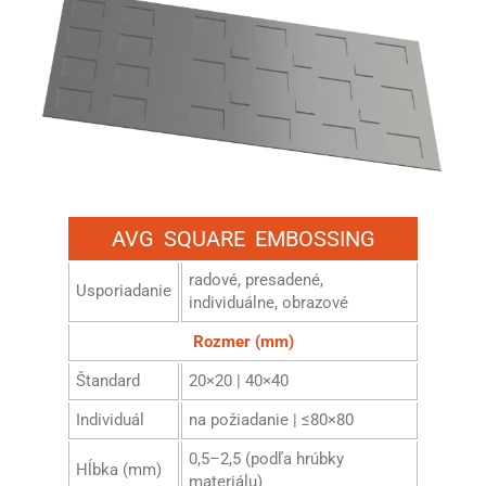
AVG SQUARE EMBOSSING
radové, presadené,
Usporiadanie
individuálne, obrazové
Rozmer (mm)
Štandard
20×20 | 40×40
Individuál
na požiadanie | ≤80×80
0,5–2,5 (podľa hrúbky
Hĺbka (mm)
materiálu)