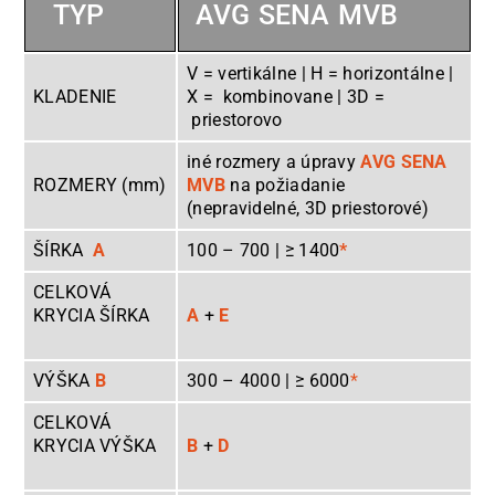
TYP
AVG SENA MVB
V = vertikálne | H = horizontálne |
KLADENIE
X = kombinovane | 3D =
priestorovo
iné rozmery a úpravy
AVG SENA
ROZMERY (mm)
MVB
na požiadanie
(nepravidelné, 3D priestorové)
ŠÍRKA
A
100 – 700 | ≥ 1400
*
CELKOVÁ
KRYCIA ŠÍRKA
A
+
E
VÝŠKA
B
300 – 4000 | ≥ 6000
*
CELKOVÁ
KRYCIA VÝŠKA
B
+
D