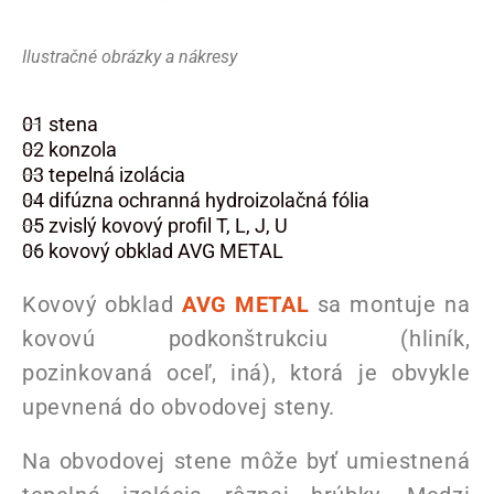
Ilustračné obrázky a nákresy
01 stena
02 konzola
03 tepelná izolácia
04 difúzna ochranná hydroizolačná fólia
05 zvislý kovový profil T, L, J, U
06 kovový obklad AVG METAL
Kovový obklad
AVG METAL
sa montuje na
kovovú podkonštrukciu (hliník,
pozinkovaná oceľ, iná), ktorá je obvykle
upevnená do obvodovej steny.
Na obvodovej stene môže byť umiestnená