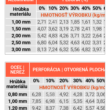
0%
10%
20%
30%
40%
50%
60
Hrúbka
materiálu
HMOTNOSŤ VÝROBKU (kg/m2)
1,00 mm
2,71
2,41
2,13
1,85
1,61
1,32
1,
1,50 mm
4,07
3,62
3,19
2,78
2,41
1,98
1,
2,00 mm
5,42
4,83
4,26
3,71
3,22
2,64
2,
2,50 mm
6,80
6,04
5,32
4,63
4,02
3,31
2,
3,00 mm
8,13
7,24
6,32
5,56
4,82
3,97
3,
OCEĽ |
PERFORÁCIA | OTVORENÁ PLOCHA (
NEREZ
0%
10%
20%
30%
40%
50%
Hrúbka
materiálu
HMOTNOSŤ VÝROBKU (kg/m2)
0,80 mm
6,28
5,58
4,92
4,28
3,72
3,06
2
1,00 mm
7,85
6,98
6,15
5,35
4,64
3,82
3
1,20 mm
9,42
8,37
7,38
6,42
5,57
4,58
3