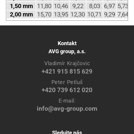
1,50 mm
11,80
10,46
9,22
8,03
6,97
5,73
4
2,00 mm
15,70
13,95
12,30
10,71
9,29
7,64
6
Kontakt
AVG group, a.s.
Vladimír Krajčovic
+421 915 815 629
Peter Petluš
+420 739 612 020
E-mail:
info@avg-group.com
Sledujte nás