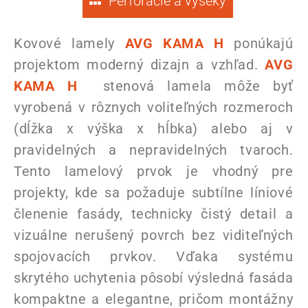
Perforácie a výseky
Kovové lamely
AVG KAMA H
ponúkajú
projektom moderný dizajn a vzhľad.
AVG
KAMA H
stenová lamela môže byť
vyrobená v rôznych voliteľných rozmeroch
(dĺžka x výška x hĺbka) alebo aj v
pravidelných a nepravidelných tvaroch.
Tento lamelový prvok je vhodný pre
projekty, kde sa požaduje subtílne líniové
členenie fasády, technicky čistý detail a
vizuálne nerušený povrch bez viditeľných
spojovacích prvkov. Vďaka systému
skrytého uchytenia pôsobí výsledná fasáda
kompaktne a elegantne, pričom montážny