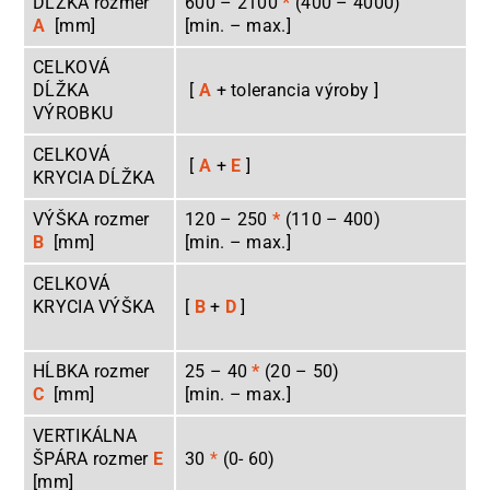
DĹŽKA rozmer
600 – 2100
*
(400 – 4000)
A
[mm]
[min. – max.]
CELKOVÁ
DĹŽKA
[
A
+ tolerancia výroby ]
VÝROBKU
CELKOVÁ
[
A
+
E
]
KRYCIA DĹŽKA
VÝŠKA rozmer
120 – 250
*
(110 – 400)
B
[mm]
[min. – max.]
CELKOVÁ
KRYCIA VÝŠKA
[
B
+
D
]
HĹBKA rozmer
25 – 40
*
(20 – 50)
C
[mm]
[min. – max.]
VERTIKÁLNA
ŠPÁRA rozmer
E
30
*
(0- 60)
[mm]