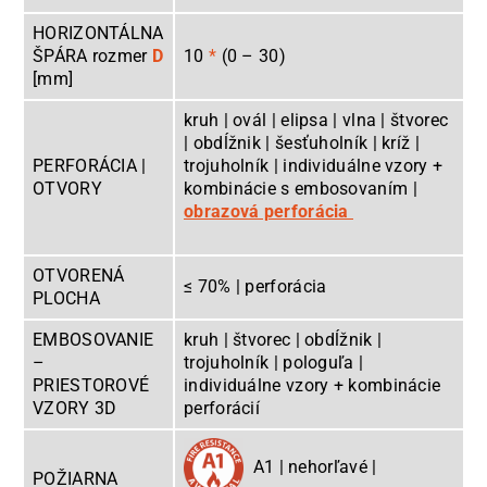
HORIZONTÁLNA
ŠPÁRA rozmer
D
10
*
(0 – 30)
[mm]
kruh | ovál | elipsa | vlna | štvorec
| obdĺžnik | šesťuholník | kríž |
PERFORÁCIA |
trojuholník | individuálne vzory +
OTVORY
kombinácie s embosovaním |
obrazová perforácia
OTVORENÁ
≤ 70% | perforácia
PLOCHA
EMBOSOVANIE
kruh | štvorec | obdĺžnik |
–
trojuholník | pologuľa |
PRIESTOROVÉ
individuálne vzory + kombinácie
VZORY 3D
perforácií
A1 | nehorľavé |
POŽIARNA