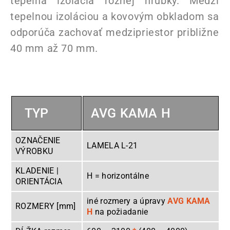
tepelná izolácia rôznej hrúbky. Medzi
tepelnou izoláciou a kovovým obkladom sa
odporúča zachovať medzipriestor približne
40 mm až 70 mm.
TYP
AVG KAMA H
OZNAČENIE
LAMELA L-21
VÝROBKU
KLADENIE |
H = horizontálne
ORIENTÁCIA
iné rozmery a úpravy
AVG KAMA
ROZMERY [mm]
H
na požiadanie