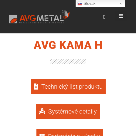
Slovak
AVG KAMA H
Technický list produktu
Systémové detaily