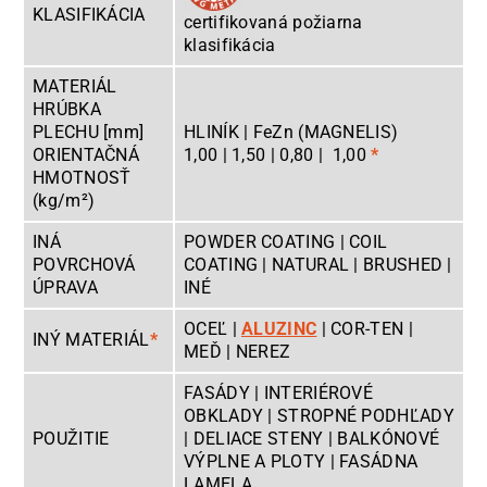
KLASIFIKÁCIA
certifikovaná požiarna
klasifikácia
MATERIÁL
HRÚBKA
PLECHU [mm]
HLINÍK | FeZn (MAGNELIS)
ORIENTAČNÁ
1,00 | 1,50 | 0,80 | 1,00
*
HMOTNOSŤ
(kg/m²)
INÁ
POWDER COATING | COIL
POVRCHOVÁ
COATING | NATURAL | BRUSHED |
ÚPRAVA
INÉ
OCEĽ |
ALUZINC
| COR-TEN |
INÝ MATERIÁL
*
MEĎ
| NEREZ
FASÁDY | INTERIÉROVÉ
OBKLADY | STROPNÉ PODHĽADY
POUŽITIE
| DELIACE STENY | BALKÓNOVÉ
VÝPLNE A PLOTY | FASÁDNA
LAMELA