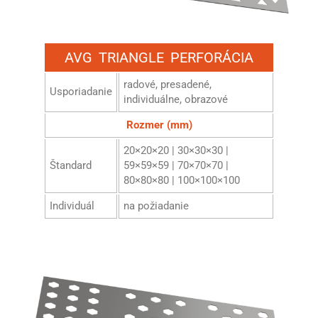
AVG TRIANGLE PERFORÁCIA
radové, presadené,
Usporiadanie
individuálne, obrazové
Rozmer (mm)
20×20×20 | 30×30×30 |
Štandard
59×59×59 | 70×70×70 |
80×80×80 | 100×100×100
Individuál
na požiadanie