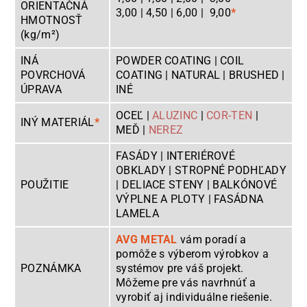
ORIENTAČNÁ
3,00 | 4,50 | 6,00 | 9,00
*
HMOTNOSŤ
(kg/m²)
INÁ
POWDER COATING | COIL
POVRCHOVÁ
COATING | NATURAL | BRUSHED |
ÚPRAVA
INÉ
OCEĽ |
ALUZINC
|
COR-TEN
|
INÝ MATERIÁL
*
MEĎ
|
NEREZ
FASÁDY | INTERIÉROVÉ
OBKLADY | STROPNÉ PODHĽADY
POUŽITIE
| DELIACE STENY | BALKÓNOVÉ
VÝPLNE A PLOTY | FASÁDNA
LAMELA
AVG METAL
vám poradí a
pomôže s výberom výrobkov a
POZNÁMKA
systémov pre váš projekt.
Môžeme pre vás navrhnúť a
vyrobiť aj individuálne riešenie.