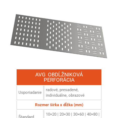
AVG OBDĹŽNIKOVÁ
PERFORÁCIA
radové, presadené,
Usporiadanie
individuálne, obrazové
Rozmer šírka x dĺžka (mm)
10×20 | 20×30 | 30×60 | 40×80 |
Štandard