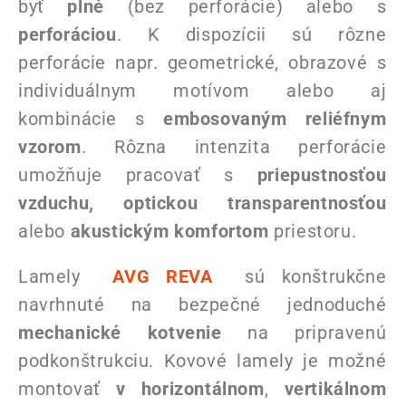
byť
plné
(bez perforácie) alebo s
perforáciou
. K dispozícii sú rôzne
perforácie napr. geometrické, obrazové s
individuálnym motívom alebo aj
kombinácie s
embosovaným reliéfnym
vzorom
. Rôzna intenzita perforácie
umožňuje pracovať s
priepustnosťou
vzduchu, optickou transparentnosťou
alebo
akustickým komfortom
priestoru.
Lamely
AVG REVA
sú konštrukčne
navrhnuté na bezpečné jednoduché
mechanické kotvenie
na pripravenú
podkonštrukciu. Kovové lamely je možné
montovať
v horizontálnom
,
vertikálnom