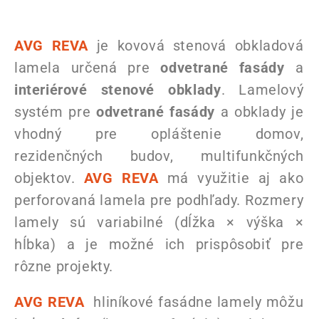
AVG REVA
je kovová stenová obkladová
lamela určená pre
odvetrané fasády
a
interiérové stenové obklady
. Lamelový
systém pre
odvetrané fasády
a obklady je
vhodný pre opláštenie domov,
rezidenčných budov, multifunkčných
objektov.
AVG REVA
má využitie aj ako
perforovaná lamela pre podhľady. Rozmery
lamely sú variabilné (dĺžka × výška ×
hĺbka) a je možné ich prispôsobiť pre
rôzne projekty.
AVG REVA
hliníkové fasádne lamely môžu