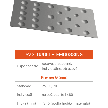
AVG BUBBLE EMBOSSING
radové, presadené,
Usporiadanie
individuálne, obrazové
Priemer Ø (mm)
Štandard
25, 50, 70
Individuál
na požiadanie | ≤80
Hĺbka (mm)
3–6 (podľa hrúbky materiálu)