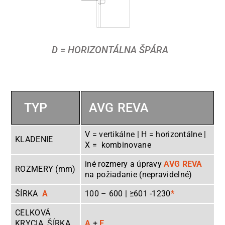
D = HORIZONTÁLNA ŠPÁRA
TYP
AVG REVA
V = vertikálne | H = horizontálne |
KLADENIE
X = kombinovane
iné rozmery a úpravy
AVG REVA
ROZMERY (mm)
na požiadanie (nepravidelné)
ŠÍRKA
A
100 – 600 | ≥601 -1230
*
CELKOVÁ
KRYCIA ŠÍRKA
A
+
E