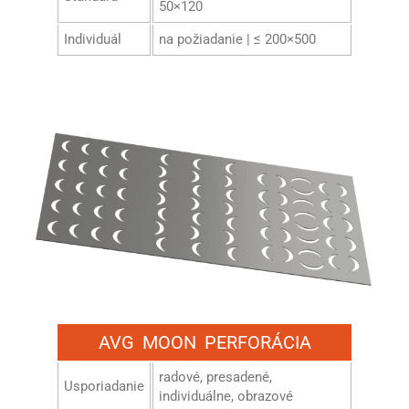
50×120
Individuál
na požiadanie | ≤ 200×500
AVG MOON PERFORÁCIA
radové, presadené,
Usporiadanie
individuálne, obrazové