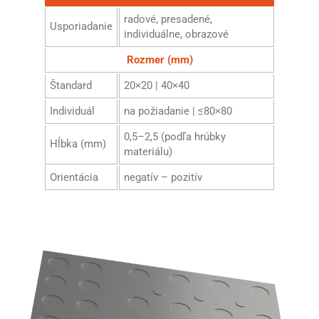
radové, presadené,
Usporiadanie
individuálne, obrazové
Rozmer (mm)
Štandard
20×20 | 40×40
Individuál
na požiadanie | ≤80×80
0,5–2,5 (podľa hrúbky
Hĺbka (mm)
materiálu)
Orientácia
negatív – pozitív