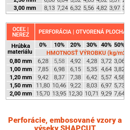
3,00 mm
8,13
7,24
6,32
5,56
4,82
3,97
3,
OCEĽ |
PERFORÁCIA | OTVORENÁ PLOCHA (
NEREZ
0%
10%
20%
30%
40%
50%
Hrúbka
materiálu
HMOTNOSŤ VÝROBKU (kg/m2)
0,80 mm
6,28
5,58
4,92
4,28
3,72
3,06
2
1,00 mm
7,85
6,98
6,15
5,35
4,64
3,82
3
1,20 mm
9,42
8,37
7,38
6,42
5,57
4,58
3
1,50 mm
11,80
10,46
9,22
8,03
6,97
5,73
4
2,00 mm
15,70
13,95
12,30
10,71
9,29
7,64
6
Perforácie, embosované vzory a
výseky SHAPCUT