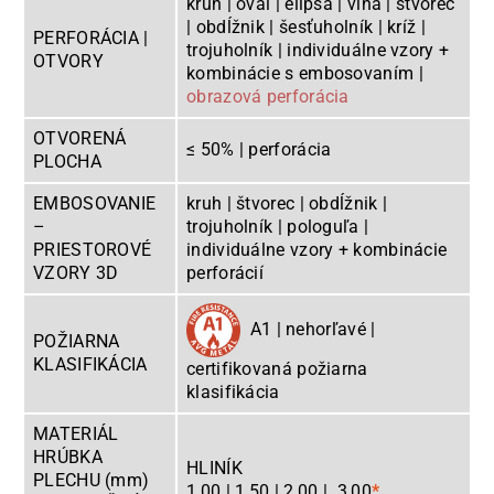
kruh | ovál | elipsa | vlna | štvorec
| obdĺžnik | šesťuholník | kríž |
PERFORÁCIA |
trojuholník | individuálne vzory +
OTVORY
kombinácie s embosovaním |
obrazová perforácia
OTVORENÁ
≤ 50% | perforácia
PLOCHA
EMBOSOVANIE
kruh | štvorec | obdĺžnik |
–
trojuholník | pologuľa |
PRIESTOROVÉ
individuálne vzory + kombinácie
VZORY 3D
perforácií
A1 | nehorľavé |
POŽIARNA
KLASIFIKÁCIA
certifikovaná požiarna
klasifikácia
MATERIÁL
HRÚBKA
HLINÍK
PLECHU (mm)
1,00 | 1,50 | 2,00 | 3,00
*