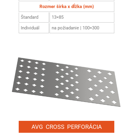
Rozmer šírka x dĺžka (mm)
Štandard
13×85
Individuál
na požiadanie | 100×300
AVG CROSS PERFORÁCIA