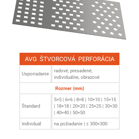
AVG ŠTVORCOVÁ PERFORÁCIA
radové, presadené,
Usporiadanie
individuálne, obrazové
Rozmer (mm)
5×5 | 6×6 | 8×8 | 10×10 | 15×15
Štandard
| 18×18 | 20×20 | 25×25 | 30×30
| 40×40 | 50×50
Individuál
na požiadanie | ≤ 300×300