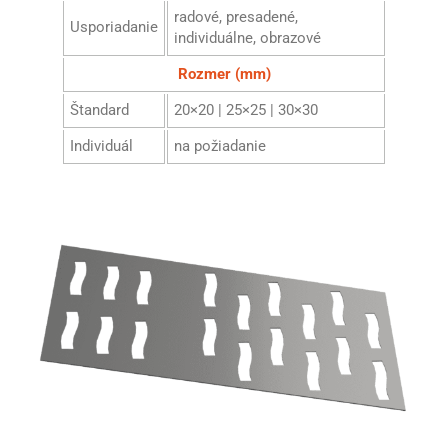
radové, presadené,
Usporiadanie
individuálne, obrazové
Rozmer (mm)
Štandard
20×20 | 25×25 | 30×30
Individuál
na požiadanie