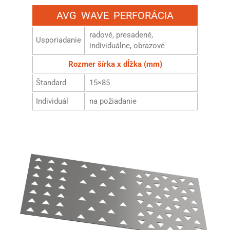
AVG WAVE PERFORÁCIA
radové, presadené,
Usporiadanie
individuálne, obrazové
Rozmer šírka x dĺžka (mm)
Štandard
15×85
Individuál
na požiadanie