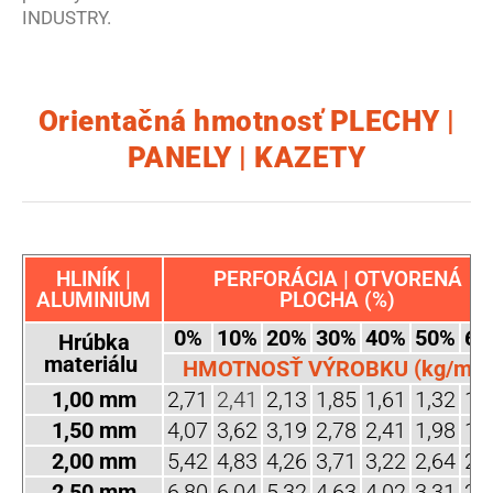
INDUSTRY.
Orientačná hmotnosť PLECHY |
PANELY | KAZETY
HLINÍK |
PERFORÁCIA | OTVORENÁ
ALUMINIUM
PLOCHA (%)
0%
10%
20%
30%
40%
50%
60
Hrúbka
materiálu
HMOTNOSŤ VÝROBKU (kg/m2)
1,00 mm
2,71
2,41
2,13
1,85
1,61
1,32
1,
1,50 mm
4,07
3,62
3,19
2,78
2,41
1,98
1,
2,00 mm
5,42
4,83
4,26
3,71
3,22
2,64
2,
2,50 mm
6,80
6,04
5,32
4,63
4,02
3,31
2,