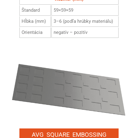
Štandard
59×59×59
Hĺbka (mm)
3–6 (podľa hrúbky materiálu)
Orientácia
negatív – pozitív
AVG SQUARE EMBOSSING