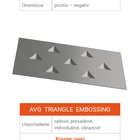
Orientácia
pozitív – negatív
AVG TRIANGLE EMBOSSING
radové, presadené,
Usporiadanie
individuálne, obrazové
Rozmer (mm)