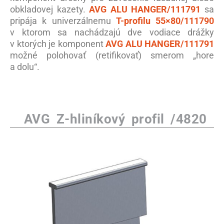
obkladovej kazety.
AVG ALU HANGER/111791
sa
pripája k univerzálnemu
T-profilu 55×80/111790
v ktorom sa nachádzajú dve vodiace drážky
v ktorých je komponent
AVG ALU HANGER/111791
možné polohovať (retifikovať) smerom „hore
a dolu“.
AVG Z-hliníkový profil /4820