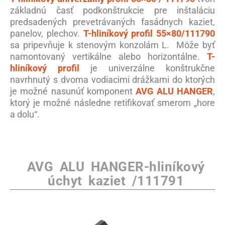
základnú časť podkonštrukcie pre inštaláciu
predsadených prevetrávaných fasádnych kaziet,
panelov, plechov.
T-hliníkový profil 55×80/111790
sa pripevňuje k stenovým konzolám L. Môže byť
namontovaný vertikálne alebo horizontálne.
T-
hliníkový profil
je univerzálne konštrukčne
navrhnutý s dvoma vodiacimi drážkami do ktorých
je možné nasunúť komponent
AVG ALU HANGER
,
ktorý je možné následne retifikovať smerom „hore
a dolu“.
AVG ALU HANGER-hliníkový
úchyt kaziet /111791