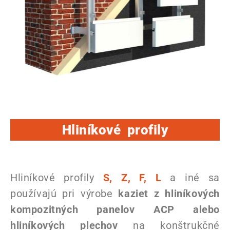
Hliníkové profily
Hliníkové profily
S, Z, F, L
a iné sa
používajú pri výrobe
kaziet z hliníkových
kompozitných panelov ACP alebo
hliníkových plechov
na konštrukčné