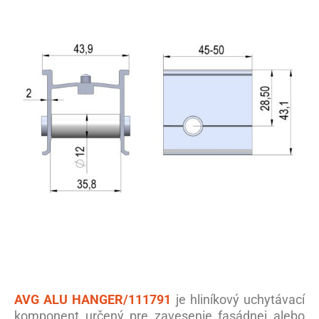
AVG ALU HANGER/111791
je hliníkový uchytávací
komponent určený pre zavesenie fasádnej alebo