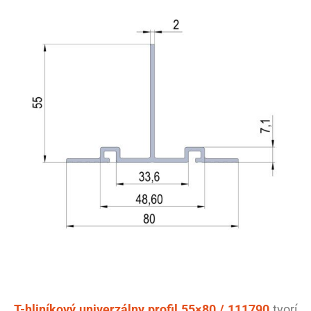
T-hliníkový univerzálny profil 55×80 / 111790
tvorí