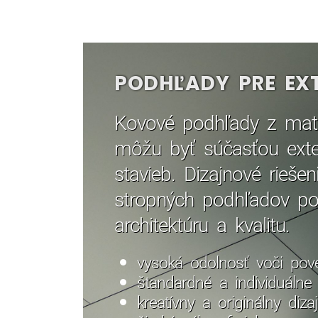
PODHĽADY PRE EXT
Kovové podhľady z mat
môžu byť súčasťou exte
stavieb. Dizajnové rieše
stropných podhľadov pon
architektúru a kvalitu.
vysoká odolnosť voči pov
štandardné a individuálne 
kreatívny a originálny diza