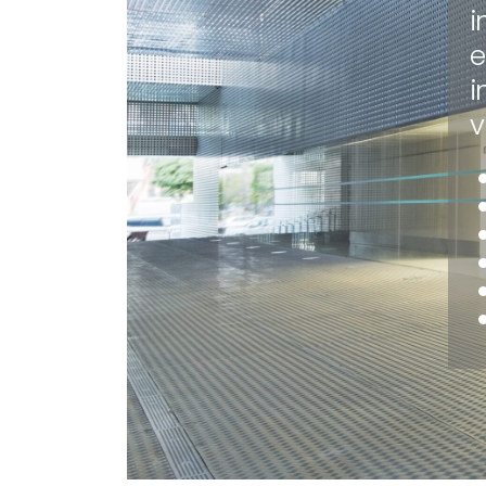
i
e
i
v