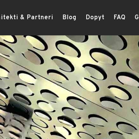
itekti & Partneri
Blog
Dopyt
FAQ
G