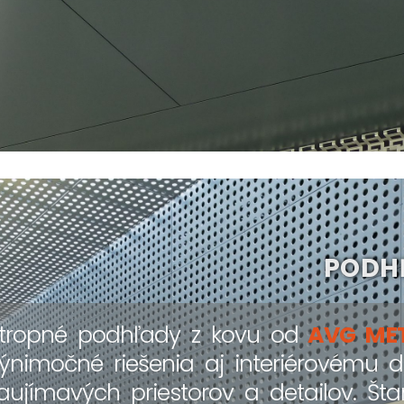
PODHĽ
tropné podhľady z kovu od
AVG ME
ýnimočné riešenia aj interiérovému d
aujímavých priestorov a detailov. Št