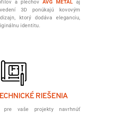
rofilov a plechov
AVG METAL
aj
evedení 3D ponúkajú kovovým
dizajn, ktorý dodáva eleganciu,
iginálnu identitu.
ECHNICKÉ RIEŠENIA
re vaše projekty navrhnúť