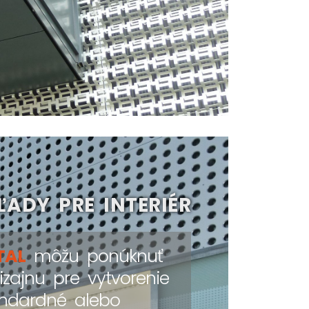
ADY PRE INTERIÉR
TAL
môžu ponúknuť
izajnu pre vytvorenie
andardné alebo