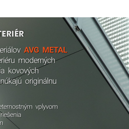
ERIÉR
eriálov
AVG METAL
riéru moderných
nia kovových
úkajú originálnu
eternostným vplyvom
riešenia
jn