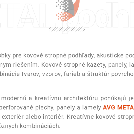
TAL podh
bky pre kovové stropné podhľady, akustické pod
nym riešením. Kovové stropné kazety, panely, l
nácie tvarov, vzorov, farieb a štruktúr povrch
modernú a kreatívnu architektúru ponúkajú je
 perforované plechy, panely a lamely
AVG META
 exteriér alebo interiér. Kreatívne kovové stro
rôznych kombináciách.