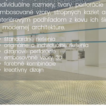
ndividuálne rozmery, tvary, perforácie 
mbosované vzory, stropných kaziet 
nteriérovým podhľadom z kovu ich ši
 modernej architektúre.
štandardné riešenia
originálne a individuálne riešenia
dizajnové perforácie
embosované vzory 3D
farebné kombinácie
kreatívny dizajn