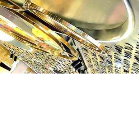
Kovové
podhľady