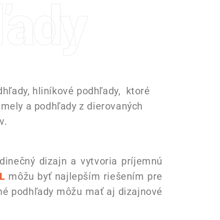
ľady
hľady, hliníkové podhľady, ktoré
amely a podhľady z dierovaných
ov.
dinečný dizajn a vytvoria príjemnú
L
môžu byť najlepším riešením pre
pné podhľady môžu mať aj dizajnové