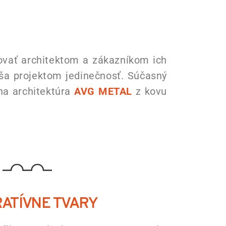
ovať architektom a zákazníkom ich
náša projektom jedinečnosť. Súčasný
na architektúra
AVG METAL
z kovu
RATÍVNE TVARY