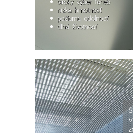
široký výber farieb
nízka hmotnosť
požiarna odolnosť
dlhá životnosť
S
v
z