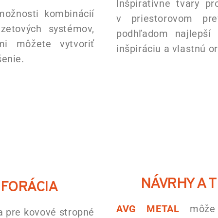
Inšpiratívne tvary p
ožnosti kombinácií
v priestorovom pr
azetových systémov,
podhľadom najlepší 
mi môžete vytvoriť
inšpiráciu a vlastnú or
šenie.
NÁVRHY A T
RFORÁCIA
AVG METAL
môže p
a pre kovové stropné