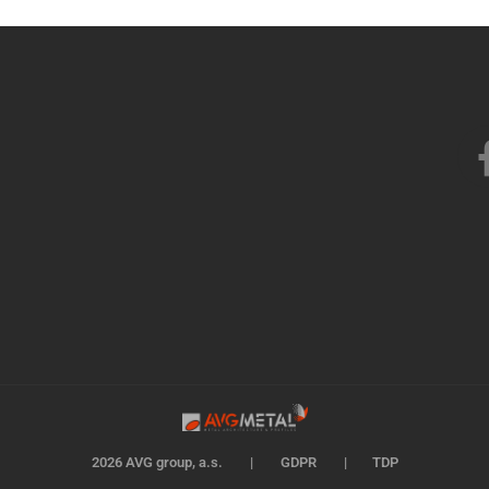
2026 AVG group, a.s.
|
GDPR
|
TDP