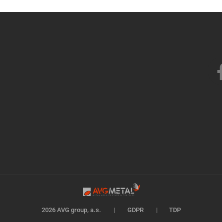
2026 AVG group, a.s.
|
GDPR
|
TDP