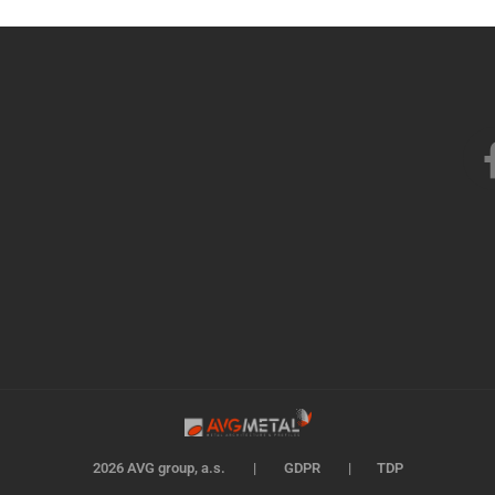
2026 AVG group, a.s.
|
GDPR
|
TDP