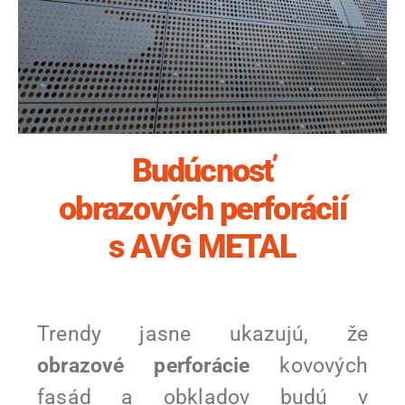
Budúcnosť
obrazových perforácií
s AVG METAL
Trendy jasne ukazujú, že
obrazové perforácie
kovových
fasád a obkladov budú v