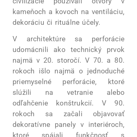
civilizácie používali otvory v
kameňoch a kovoch na ventiláciu,
dekoráciu či rituálne účely.
V architektúre sa perforácie
udomácnili ako technický prvok
najmä v 20. storočí. V 70. a 80.
rokoch išlo najmä o jednoduché
priemyselné perforácie, ktoré
slúžili na vetranie alebo
odľahčenie konštrukcií. V 90.
rokoch sa začali objavovať
dekoratívne panely v interiéroch,
ktoré spájali funkčnosť s