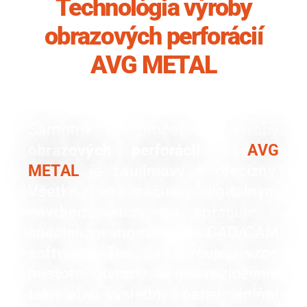
Technológia výroby
obrazových perforácií
AVG METAL
Samotný proces výroby
obrazových perforácií
v
AVG
METAL
je zaujímavý a precízny.
Všetko sa začína digitálnym
návrhom, ktorý sa spracuje v
špecializovanom CAD/CAM
softvéri. Tu sa určuje vzor,
hustota otvorov a ich rozloženie
tak, aby výsledný panel spĺňal