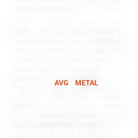
nielen estetické, ale aj statické a
funkčné požiadavky.
Materiál zohráva kľúčovú úlohu.
Najčastejšie sa používa
hliník
pre
svoju ľahkosť a jednoduché
opracovanie, nerezová oceľ pre
vysokú odolnosť voči korózii a v
špecifických prípadoch aj
kompozity.
AVG METAL
má v
portfóliu všetky tieto materiály a
odporúča optimálne riešenie
podľa charakteru projektu – či už
ide o
perforované panely
alebo
perforovaný plech s motívom
.