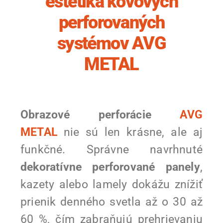
estetika kovových
perforovaných
systémov AVG
METAL
Obrazové perforácie
AVG
METAL
nie sú len krásne, ale aj
funkčné. Správne navrhnuté
dekoratívne perforované panely
,
kazety alebo lamely dokážu znížiť
prienik denného svetla až o 30 až
60 %, čím zabraňujú prehrievaniu