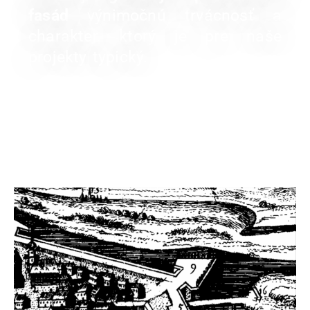
fasád
výnimočnú trvácnosť a
charakter, ktorý je pre naše
projekty typický.