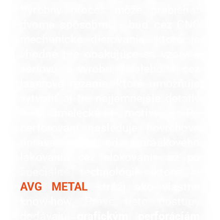
Výrobný proces môže prebiehať
dvoma spôsobmi – buď cez CNC
mechanické dierovanie, ktoré je
vhodné pre opakujúce sa vzory a
sériovú výrobu, alebo cez
laserové rezanie, ktoré umožňuje
vytvoriť aj tie najjemnejšie detaily
a umelecké motívy. Po
perforovaní nasleduje povrchová
úprava – od
práškového
lakovania
cez eloxovanie až po
špeciálne technológie, ktoré si
AVG METAL
stráži ako vlastné
know-how. Práve tieto postupy
dodávajú
grafickým perforáciám