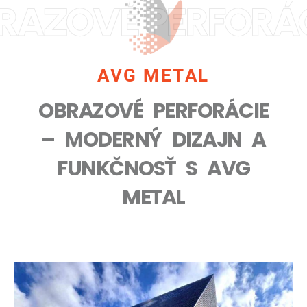
RAZOVÉ PERFORÁCIE
A FUNKČNOSŤ PRE
ARCHITEKTÚRU,
FASÁDY A INTERIÉRY
AVG METAL
OBRAZOVÉ PERFORÁCIE
– MODERNÝ DIZAJN A
FUNKČNOSŤ S AVG
METAL