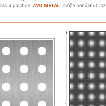
forácia plechov
AVG METAL
môže ponúknuť rôzne