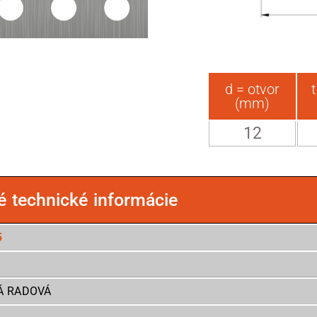
d = otvor
(mm)
12
é technické informácie
5
Á RADOVÁ