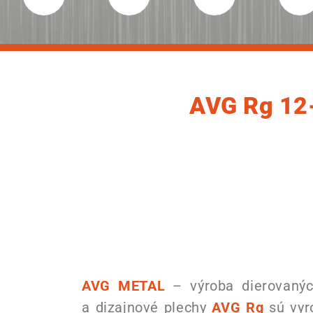
AVG Rg 12
AVG METAL
– výroba dierovaných
a dizajnové plechy
AVG Rg
sú vyr