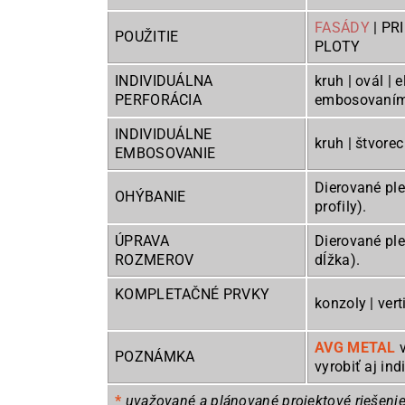
FASÁDY
| PR
POUŽITIE
PLOTY
INDIVIDUÁLNA
kruh | ovál | 
PERFORÁCIA
embosovaním
INDIVIDUÁLNE
kruh | štvorec
EMBOSOVANIE
Dierované pl
OHÝBANIE
profily).
ÚPRAVA
Dierované pl
ROZMEROV
dĺžka).
KOMPLETAČNÉ PRVKY
konzoly | vert
AVG METAL
v
POZNÁMKA
vyrobiť aj ind
*
uvažované a plánované projektové riešeni