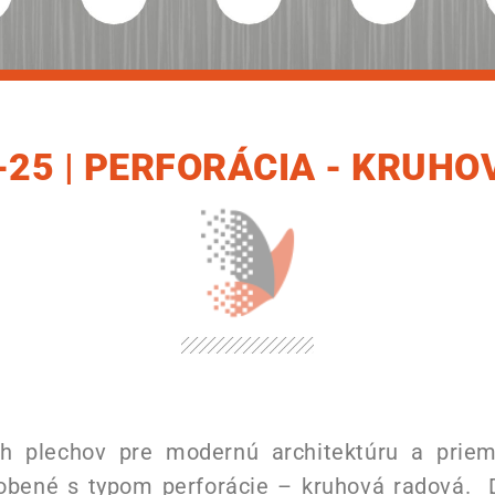
-25 | PERFORÁCIA - KRUH
 plechov pre modernú architektúru a priemy
obené s typom perforácie – kruhová radová.