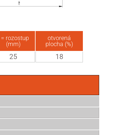
t = rozostup
otvorená
(mm)
plocha (%)
25
18