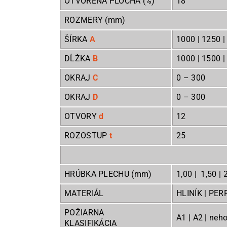
OTVORENÁ PLOCHA (%)
18
ROZMERY (mm)
ŠÍRKA
A
1000 | 1250 |
DĹŽKA
B
1000 | 1500 |
OKRAJ
C
0
– 300
OKRAJ
D
0
– 300
OTVORY
d
ROZOSTUP
t
25
HRÚBKA PLECHU (mm)
1,00 | 1,50 | 2
MATERIÁL
HLINÍK | PE
POŽIARNA
A1 | A2 | neh
KLASIFIKÁCIA