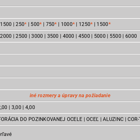
 1500 | 250
*
| 500
*
| 750
*
| 1000
*
| 1250
*
| 1500
*
 2000 | 2500 | 3000 | 3500 | 4000 | 4500 | 5000 | 5500 | 6000
12
iné rozmery a úpravy na požiadanie
,00 | 3,00 | 4,00
RFORÁCIA DO POZINKOVANEJ OCELE | OCEĽ | ALUZINC | COR-
orľavé