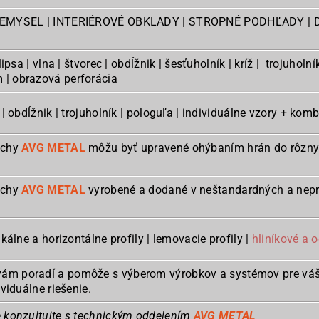
IEMYSEL | INTERIÉROVÉ OBKLADY | STROPNÉ PODHĽADY | 
elipsa | vlna | štvorec | obdĺžnik | šesťuholník | kríž | trojuhol
 | obrazová perforácia
 | obdĺžnik | trojuholník | pologuľa | individuálne vzory + kom
echy
AVG METAL
môžu byť upravené ohýbaním hrán do rôznych
echy
AVG METAL
vyrobené a dodané v neštandardných a nepr
ikálne a horizontálne profily | lemovacie profily |
hliníkové a o
ám poradí a pomôže s výberom výrobkov a systémov pre váš
ividuálne riešenie.
e konzultujte s technickým oddelením
AVG METAL