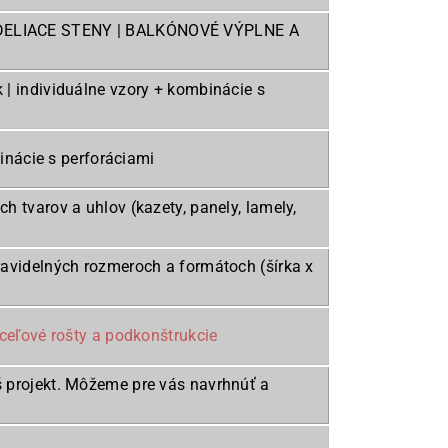
DELIACE STENY | BALKÓNOVÉ VÝPLNE A
ník | individuálne vzory + kombinácie s
binácie s perforáciami
 tvarov a uhlov (kazety, panely, lamely,
avidelných rozmeroch a formátoch (šírka x
ceľové rošty a podkonštrukcie
 projekt. Môžeme pre vás navrhnúť a