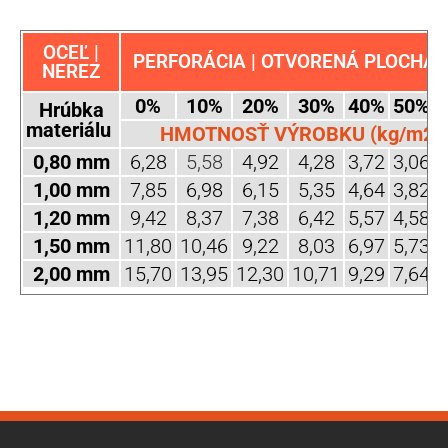
OCEĽ |
PERFORÁCIA | OTVORENÁ PLOCHA (
NEREZ
0%
10%
20%
30%
40%
50%
Hrúbka
materiálu
HMOTNOSŤ VÝROBKU (kg/m2)
0,80 mm
6,28
5,58
4,92
4,28
3,72
3,06
2
1,00 mm
7,85
6,98
6,15
5,35
4,64
3,82
3
1,20 mm
9,42
8,37
7,38
6,42
5,57
4,58
3
1,50 mm
11,80
10,46
9,22
8,03
6,97
5,73
4
2,00 mm
15,70
13,95
12,30
10,71
9,29
7,64
6