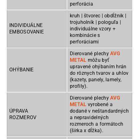
perforácia
kruh | štvorec | obdĺžnik |
trojuholník | pologuľa |
INDIVIDUÁLNE
individuálne vzory +
EMBOSOVANIE
kombinácie s
perforáciami
Dierované plechy
AVG
METAL
môžu byť
upravené ohýbaním hrán
OHÝBANIE
do rôznych tvarov a uhlov
(kazety, panely, lamely,
profily).
Dierované plechy
AVG
METAL
vyrobené a
ÚPRAVA
dodané v neštandardných
ROZMEROV
a nepravidelných
rozmeroch a formátoch
(šírka x dĺžka).