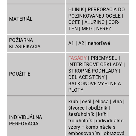
HLINÍK | PERFORÁCIA DO
POZINKOVANEJ OCELE |
MATERIÁL
OCEĽ | ALUZINC | COR-
TEN | MEĎ | NEREZ
POŽIARNA
A1 | A2 | nehorľavé
KLASIFIKÁCIA
FASÁDY
| PRIEMYSEL |
INTERIÉROVÉ OBKLADY |
STROPNÉ PODHĽADY |
POUŽITIE
DELIACE STENY |
BALKÓNOVÉ VÝPLNE A
PLOTY
kruh | ovál | elipsa | vlna |
štvorec | obdĺžnik |
šesťuholník | kríž |
INDIVIDUÁLNA
trojuholník | individuálne
PERFORÁCIA
vzory + kombinácie s
embosovaním | obrazová