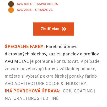
AVG 8014 – TMAVÁ HNEDÁ
AVG 2004 – ORANŽOVÁ
Zistiť viac
ŠPECIÁLNE FARBY:
Farebnú úpravu
dierovaných plechov, kaziet, panelov a profilov
AVG METAL
je potrebné konzultovať. V prípade,
že vám nevyhovujú farby v základnej ponuke,
môžete si vybrať z extra širokej ponuky farieb
AVG ACHITECTURE COLOR & INDUSTRY.
INÁ POVRCHOVÁ ÚPRAVA:
COIL COATING |
NATURAL | BRUSHED | INÉ