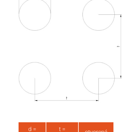
d =
t =
otvorená