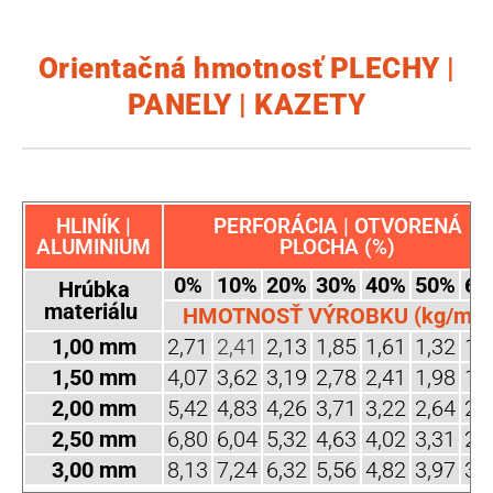
Orientačná hmotnosť PLECHY |
PANELY | KAZETY
HLINÍK |
PERFORÁCIA | OTVORENÁ
ALUMINIUM
PLOCHA (%)
0%
10%
20%
30%
40%
50%
60
Hrúbka
materiálu
HMOTNOSŤ VÝROBKU (kg/m2)
1,00 mm
2,71
2,41
2,13
1,85
1,61
1,32
1,
1,50 mm
4,07
3,62
3,19
2,78
2,41
1,98
1,
2,00 mm
5,42
4,83
4,26
3,71
3,22
2,64
2,
2,50 mm
6,80
6,04
5,32
4,63
4,02
3,31
2,
3,00 mm
8,13
7,24
6,32
5,56
4,82
3,97
3,