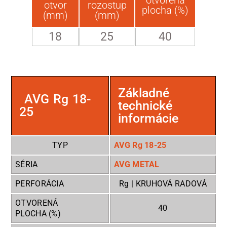
otvor
rozostup
plocha (%)
(mm)
(mm)
18
25
40
Základné
AVG Rg 18-
technické
25
informácie
TYP
AVG Rg 18-25
SÉRIA
AVG METAL
PERFORÁCIA
Rg | KRUHOVÁ RADOVÁ
OTVORENÁ
40
PLOCHA (%)