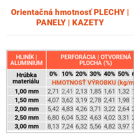
Orientačná hmotnosť PLECHY |
PANELY | KAZETY
HLINÍK |
PERFORÁCIA | OTVORENÁ
ALUMINIUM
PLOCHA (%)
0%
10%
20%
30%
40%
50%
60
Hrúbka
materiálu
HMOTNOSŤ VÝROBKU (kg/m2)
1,00 mm
2,71
2,41
2,13
1,85
1,61
1,32
1,
1,50 mm
4,07
3,62
3,19
2,78
2,41
1,98
1,
2,00 mm
5,42
4,83
4,26
3,71
3,22
2,64
2,
2,50 mm
6,80
6,04
5,32
4,63
4,02
3,31
2,
3,00 mm
8,13
7,24
6,32
5,56
4,82
3,97
3,