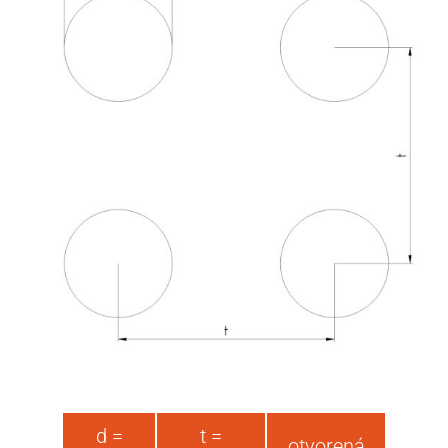
d =
t =
otvorená