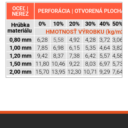
OCEĽ |
PERFORÁCIA | OTVORENÁ PLOCHA (
NEREZ
0%
10%
20%
30%
40%
50%
Hrúbka
materiálu
HMOTNOSŤ VÝROBKU (kg/m2)
0,80 mm
6,28
5,58
4,92
4,28
3,72
3,06
2
1,00 mm
7,85
6,98
6,15
5,35
4,64
3,82
3
1,20 mm
9,42
8,37
7,38
6,42
5,57
4,58
3
1,50 mm
11,80
10,46
9,22
8,03
6,97
5,73
4
2,00 mm
15,70
13,95
12,30
10,71
9,29
7,64
6