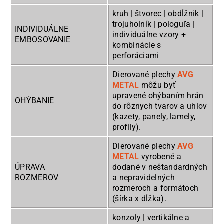
kruh | štvorec | obdĺžnik |
trojuholník | pologuľa |
INDIVIDUÁLNE
individuálne vzory +
EMBOSOVANIE
kombinácie s
perforáciami
Dierované plechy
AVG
METAL
môžu byť
upravené ohýbaním hrán
OHÝBANIE
do rôznych tvarov a uhlov
(kazety, panely, lamely,
profily).
Dierované plechy
AVG
METAL
vyrobené a
ÚPRAVA
dodané v neštandardných
ROZMEROV
a nepravidelných
rozmeroch a formátoch
(šírka x dĺžka).
konzoly | vertikálne a