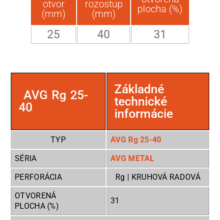
otvor
rozostup
plocha (%)
(mm)
(mm)
25
40
31
Základné
AVG Rg 25-
technické
40
informácie
TYP
AVG Rg 25-40
SÉRIA
AVG METAL
PERFORÁCIA
Rg | KRUHOVÁ RADOVÁ
OTVORENÁ
31
PLOCHA (%)