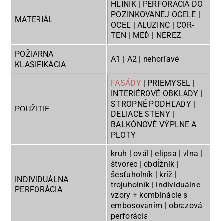
HLINÍK | PERFORÁCIA DO
POZINKOVANEJ OCELE |
MATERIÁL
OCEĽ | ALUZINC | COR-
TEN | MEĎ | NEREZ
POŽIARNA
A1 | A2 | nehorľavé
KLASIFIKÁCIA
FASÁDY
| PRIEMYSEL |
INTERIÉROVÉ OBKLADY |
STROPNÉ PODHĽADY |
POUŽITIE
DELIACE STENY |
BALKÓNOVÉ VÝPLNE A
PLOTY
kruh | ovál | elipsa | vlna |
štvorec | obdĺžnik |
šesťuholník | kríž |
INDIVIDUÁLNA
trojuholník | individuálne
PERFORÁCIA
vzory + kombinácie s
embosovaním | obrazová
perforácia