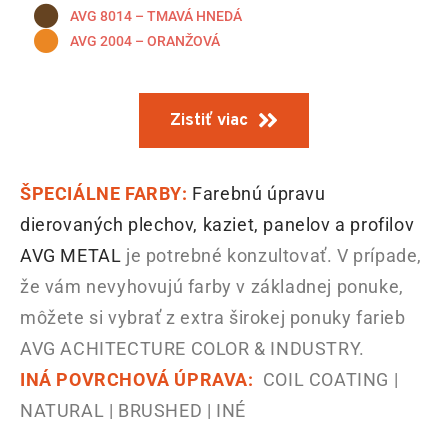
AVG 8014 – TMAVÁ HNEDÁ
AVG 2004 – ORANŽOVÁ
Zistiť viac
ŠPECIÁLNE FARBY:
Farebnú úpravu
dierovaných plechov, kaziet, panelov a profilov
AVG METAL
je potrebné konzultovať. V prípade,
že vám nevyhovujú farby v základnej ponuke,
môžete si vybrať z extra širokej ponuky farieb
AVG ACHITECTURE COLOR & INDUSTRY.
INÁ POVRCHOVÁ ÚPRAVA:
COIL COATING |
NATURAL | BRUSHED | INÉ