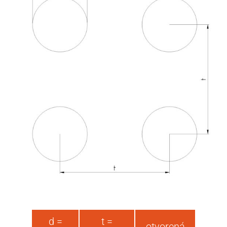
d =
t =
otvorená