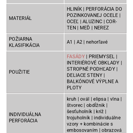
HLINÍK | PERFORÁCIA DO
POZINKOVANEJ OCELE |
MATERIÁL
OCEĽ | ALUZINC | COR-
TEN | MEĎ | NEREZ
POŽIARNA
A1 | A2 | nehorľavé
KLASIFIKÁCIA
FASÁDY
| PRIEMYSEL |
INTERIÉROVÉ OBKLADY |
STROPNÉ PODHĽADY |
POUŽITIE
DELIACE STENY |
BALKÓNOVÉ VÝPLNE A
PLOTY
kruh | ovál | elipsa | vlna |
štvorec | obdĺžnik |
šesťuholník | kríž |
INDIVIDUÁLNA
trojuholník | individuálne
PERFORÁCIA
vzory + kombinácie s
embosovaním | obrazová