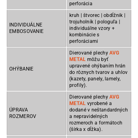
perforácia
kruh | štvorec | obdĺžnik |
trojuholník | pologuľa |
INDIVIDUÁLNE
individuálne vzory +
EMBOSOVANIE
kombinácie s
perforáciami
Dierované plechy
AVG
METAL
môžu byť
upravené ohýbaním hrán
OHÝBANIE
do rôznych tvarov a uhlov
(kazety, panely, lamely,
profily).
Dierované plechy
AVG
METAL
vyrobené a
ÚPRAVA
dodané v neštandardných
ROZMEROV
a nepravidelných
rozmeroch a formátoch
(šírka x dĺžka).