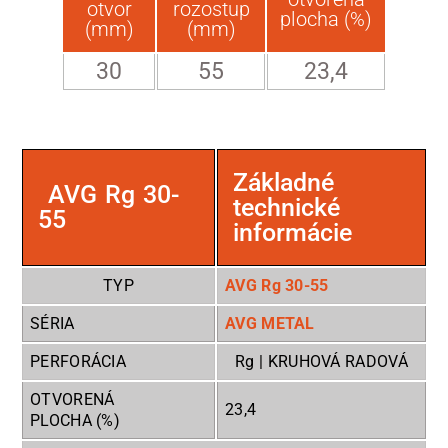
otvor
rozostup
plocha (%)
(mm)
(mm)
30
55
23,4
Základné
AVG Rg 30-
technické
55
informácie
TYP
AVG Rg 30-55
SÉRIA
AVG METAL
PERFORÁCIA
Rg | KRUHOVÁ RADOVÁ
OTVORENÁ
23,4
PLOCHA (%)