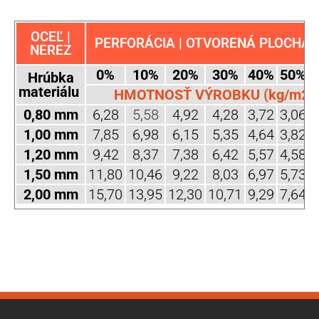
OCEĽ |
PERFORÁCIA | OTVORENÁ PLOCHA (
NEREZ
0%
10%
20%
30%
40%
50%
Hrúbka
materiálu
HMOTNOSŤ VÝROBKU (kg/m2)
0,80 mm
6,28
5,58
4,92
4,28
3,72
3,06
2
1,00 mm
7,85
6,98
6,15
5,35
4,64
3,82
3
1,20 mm
9,42
8,37
7,38
6,42
5,57
4,58
3
1,50 mm
11,80
10,46
9,22
8,03
6,97
5,73
4
2,00 mm
15,70
13,95
12,30
10,71
9,29
7,64
6