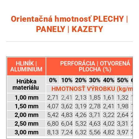
Orientačná hmotnosť PLECHY |
PANELY | KAZETY
HLINÍK |
PERFORÁCIA | OTVORENÁ
ALUMINIUM
PLOCHA (%)
0%
10%
20%
30%
40%
50%
60
Hrúbka
materiálu
HMOTNOSŤ VÝROBKU (kg/m2)
1,00 mm
2,71
2,41
2,13
1,85
1,61
1,32
1,
1,50 mm
4,07
3,62
3,19
2,78
2,41
1,98
1,
2,00 mm
5,42
4,83
4,26
3,71
3,22
2,64
2,
2,50 mm
6,80
6,04
5,32
4,63
4,02
3,31
2,
3,00 mm
8,13
7,24
6,32
5,56
4,82
3,97
3,