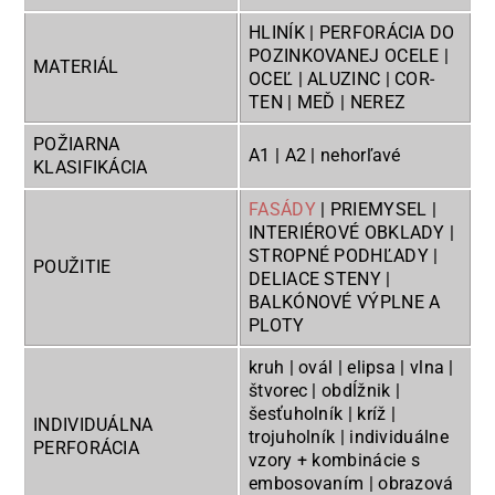
HLINÍK | PERFORÁCIA DO
POZINKOVANEJ OCELE |
MATERIÁL
OCEĽ | ALUZINC | COR-
TEN | MEĎ | NEREZ
POŽIARNA
A1 | A2 | nehorľavé
KLASIFIKÁCIA
FASÁDY
| PRIEMYSEL |
INTERIÉROVÉ OBKLADY |
STROPNÉ PODHĽADY |
POUŽITIE
DELIACE STENY |
BALKÓNOVÉ VÝPLNE A
PLOTY
kruh | ovál | elipsa | vlna |
štvorec | obdĺžnik |
šesťuholník | kríž |
INDIVIDUÁLNA
trojuholník | individuálne
PERFORÁCIA
vzory + kombinácie s
embosovaním | obrazová