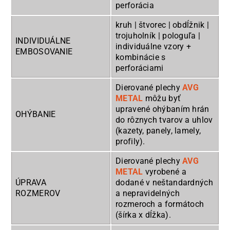
perforácia
kruh | štvorec | obdĺžnik |
trojuholník | pologuľa |
INDIVIDUÁLNE
individuálne vzory +
EMBOSOVANIE
kombinácie s
perforáciami
Dierované plechy
AVG
METAL
môžu byť
upravené ohýbaním hrán
OHÝBANIE
do rôznych tvarov a uhlov
(kazety, panely, lamely,
profily).
Dierované plechy
AVG
METAL
vyrobené a
ÚPRAVA
dodané v neštandardných
ROZMEROV
a nepravidelných
rozmeroch a formátoch
(šírka x dĺžka).