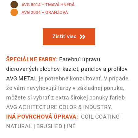
AVG 8014 – TMAVÁ HNEDÁ
AVG 2004 – ORANŽOVÁ
Zistiť viac
ŠPECIÁLNE FARBY:
Farebnú úpravu
dierovaných plechov, kaziet, panelov a profilov
AVG METAL
je potrebné konzultovať. V prípade,
že vám nevyhovujú farby v základnej ponuke,
môžete si vybrať z extra širokej ponuky farieb
AVG ACHITECTURE COLOR & INDUSTRY.
INÁ POVRCHOVÁ ÚPRAVA:
COIL COATING |
NATURAL | BRUSHED | INÉ