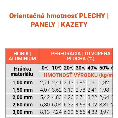
Orientačná hmotnosť PLECHY |
PANELY | KAZETY
HLINÍK |
PERFORÁCIA | OTVORENÁ
ALUMINIUM
PLOCHA (%)
0%
10%
20%
30%
40%
50%
60
Hrúbka
materiálu
HMOTNOSŤ VÝROBKU (kg/m2)
1,00 mm
2,71
2,41
2,13
1,85
1,61
1,32
1,
1,50 mm
4,07
3,62
3,19
2,78
2,41
1,98
1,
2,00 mm
5,42
4,83
4,26
3,71
3,22
2,64
2,
2,50 mm
6,80
6,04
5,32
4,63
4,02
3,31
2,
3,00 mm
8,13
7,24
6,32
5,56
4,82
3,97
3,