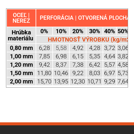
OCEĽ |
PERFORÁCIA | OTVORENÁ PLOCHA (
NEREZ
0%
10%
20%
30%
40%
50%
Hrúbka
materiálu
HMOTNOSŤ VÝROBKU (kg/m2)
0,80 mm
6,28
5,58
4,92
4,28
3,72
3,06
2
1,00 mm
7,85
6,98
6,15
5,35
4,64
3,82
3
1,20 mm
9,42
8,37
7,38
6,42
5,57
4,58
3
1,50 mm
11,80
10,46
9,22
8,03
6,97
5,73
4
2,00 mm
15,70
13,95
12,30
10,71
9,29
7,64
6