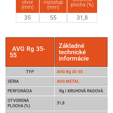
otvor
rozostup
plocha (%)
(mm)
(mm)
35
55
31,8
Základné
AVG Rg 35-
technické
55
informácie
TYP
AVG Rg 35-55
SÉRIA
AVG METAL
PERFORÁCIA
Rg | KRUHOVÁ RADOVÁ
OTVORENÁ
31,8
PLOCHA (%)