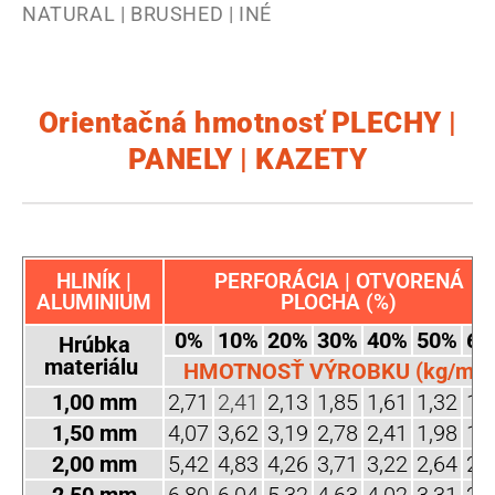
NATURAL | BRUSHED | INÉ
Orientačná hmotnosť PLECHY |
PANELY | KAZETY
HLINÍK |
PERFORÁCIA | OTVORENÁ
ALUMINIUM
PLOCHA (%)
0%
10%
20%
30%
40%
50%
60
Hrúbka
materiálu
HMOTNOSŤ VÝROBKU (kg/m2)
1,00 mm
2,71
2,41
2,13
1,85
1,61
1,32
1,
1,50 mm
4,07
3,62
3,19
2,78
2,41
1,98
1,
2,00 mm
5,42
4,83
4,26
3,71
3,22
2,64
2,
2,50 mm
6,80
6,04
5,32
4,63
4,02
3,31
2,