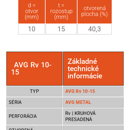
d =
t =
otvorená
otvor
rozostup
plocha (%)
(mm)
(mm)
10
15
40,3
Základné
AVG Rv 10-
technické
15
informácie
TYP
AVG Rv 10-15
SÉRIA
AVG METAL
Rv | KRUHOVÁ
PERFORÁCIA
PRESADENÁ