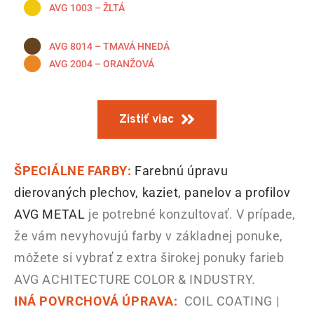
AVG 1003 – ŽLTÁ
AVG 8014 – TMAVÁ HNEDÁ
AVG 2004 – ORANŽOVÁ
Zistiť viac
ŠPECIÁLNE FARBY:
Farebnú úpravu
dierovaných plechov, kaziet, panelov a profilov
AVG METAL
je potrebné konzultovať. V prípade,
že vám nevyhovujú farby v základnej ponuke,
môžete si vybrať z extra širokej ponuky farieb
AVG ACHITECTURE COLOR & INDUSTRY.
INÁ POVRCHOVÁ ÚPRAVA:
COIL COATING |