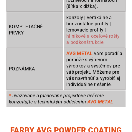
rozmeroch a formátoch
(šírka x dĺžka).
konzoly | vertikálne a
horizontálne profily |
KOMPLETAČNÉ
lemovacie profily |
PRVKY
hliníkové a oceľové rošty
a podkonštrukcie
AVG METAL
vám poradí a
pomôže s výberom
výrobkov a systémov pre
POZNÁMKA
váš projekt. Môžeme pre
vás navrhnúť a vyrobiť aj
individuálne riešenie.
*
uvažované a plánované projektové riešenie
konzultujte s technickým oddelením
AVG METAL
FARBY AVG POWDER COATING