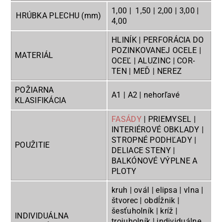
1,00 | 1,50 | 2,00 | 3,00 |
HRÚBKA PLECHU (mm)
4,00
HLINÍK | PERFORÁCIA DO
POZINKOVANEJ OCELE |
MATERIÁL
OCEĽ | ALUZINC | COR-
TEN | MEĎ | NEREZ
POŽIARNA
A1 | A2 | nehorľavé
KLASIFIKÁCIA
FASÁDY
| PRIEMYSEL |
INTERIÉROVÉ OBKLADY |
STROPNÉ PODHĽADY |
POUŽITIE
DELIACE STENY |
BALKÓNOVÉ VÝPLNE A
PLOTY
kruh | ovál | elipsa | vlna |
štvorec | obdĺžnik |
šesťuholník | kríž |
INDIVIDUÁLNA
trojuholník | individuálne