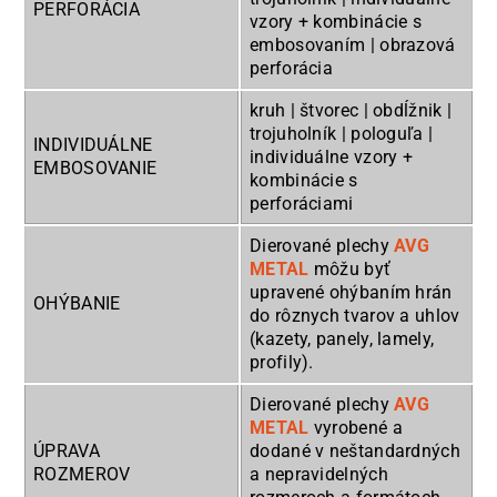
PERFORÁCIA
vzory + kombinácie s
embosovaním | obrazová
perforácia
kruh | štvorec | obdĺžnik |
trojuholník | pologuľa |
INDIVIDUÁLNE
individuálne vzory +
EMBOSOVANIE
kombinácie s
perforáciami
Dierované plechy
AVG
METAL
môžu byť
upravené ohýbaním hrán
OHÝBANIE
do rôznych tvarov a uhlov
(kazety, panely, lamely,
profily).
Dierované plechy
AVG
METAL
vyrobené a
ÚPRAVA
dodané v neštandardných
ROZMEROV
a nepravidelných