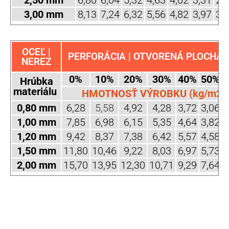
3,00 mm
8,13
7,24
6,32
5,56
4,82
3,97
3,
OCEĽ |
PERFORÁCIA | OTVORENÁ PLOCHA (
NEREZ
0%
10%
20%
30%
40%
50%
Hrúbka
materiálu
HMOTNOSŤ VÝROBKU (kg/m2)
0,80 mm
6,28
5,58
4,92
4,28
3,72
3,06
2
1,00 mm
7,85
6,98
6,15
5,35
4,64
3,82
3
1,20 mm
9,42
8,37
7,38
6,42
5,57
4,58
3
1,50 mm
11,80
10,46
9,22
8,03
6,97
5,73
4
2,00 mm
15,70
13,95
12,30
10,71
9,29
7,64
6