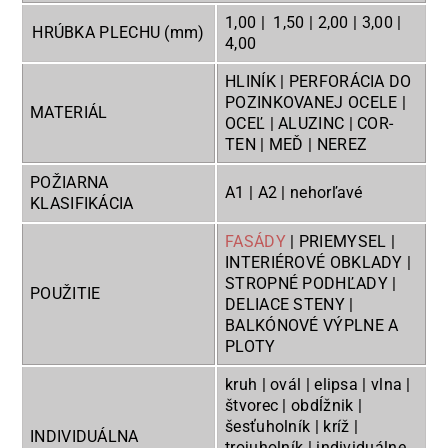
1,00 | 1,50 | 2,00 | 3,00 |
HRÚBKA PLECHU (mm)
4,00
HLINÍK | PERFORÁCIA DO
POZINKOVANEJ OCELE |
MATERIÁL
OCEĽ | ALUZINC | COR-
TEN | MEĎ | NEREZ
POŽIARNA
A1 | A2 | nehorľavé
KLASIFIKÁCIA
FASÁDY
| PRIEMYSEL |
INTERIÉROVÉ OBKLADY |
STROPNÉ PODHĽADY |
POUŽITIE
DELIACE STENY |
BALKÓNOVÉ VÝPLNE A
PLOTY
kruh | ovál | elipsa | vlna |
štvorec | obdĺžnik |
šesťuholník | kríž |
INDIVIDUÁLNA
trojuholník | individuálne