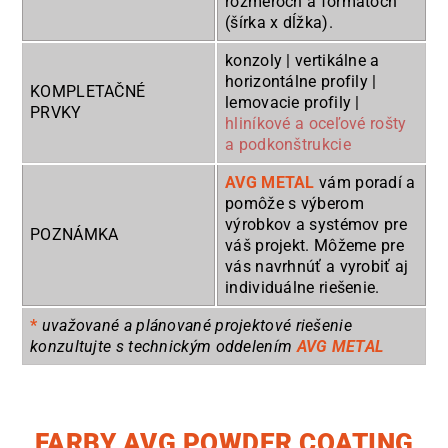
rozmeroch a formátoch
(šírka x dĺžka).
konzoly | vertikálne a
horizontálne profily |
KOMPLETAČNÉ
lemovacie profily |
PRVKY
hliníkové a oceľové rošty
a podkonštrukcie
AVG METAL
vám poradí a
pomôže s výberom
výrobkov a systémov pre
POZNÁMKA
váš projekt. Môžeme pre
vás navrhnúť a vyrobiť aj
individuálne riešenie.
*
uvažované a plánované projektové riešenie
konzultujte s technickým oddelením
AVG METAL
FARBY AVG POWDER COATING