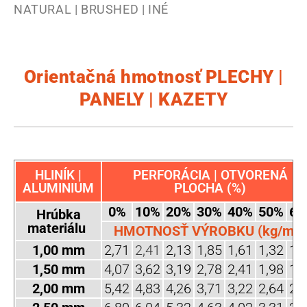
NATURAL | BRUSHED | INÉ
Orientačná hmotnosť PLECHY |
PANELY | KAZETY
HLINÍK |
PERFORÁCIA | OTVORENÁ
ALUMINIUM
PLOCHA (%)
0%
10%
20%
30%
40%
50%
60
Hrúbka
materiálu
HMOTNOSŤ VÝROBKU (kg/m2)
1,00 mm
2,71
2,41
2,13
1,85
1,61
1,32
1,
1,50 mm
4,07
3,62
3,19
2,78
2,41
1,98
1,
2,00 mm
5,42
4,83
4,26
3,71
3,22
2,64
2,