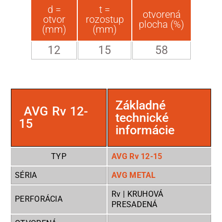
d =
t =
otvorená
otvor
rozostup
plocha (%)
(mm)
(mm)
12
15
58
Základné
AVG Rv 12-
technické
15
informácie
TYP
AVG Rv 12-15
SÉRIA
AVG METAL
Rv | KRUHOVÁ
PERFORÁCIA
PRESADENÁ