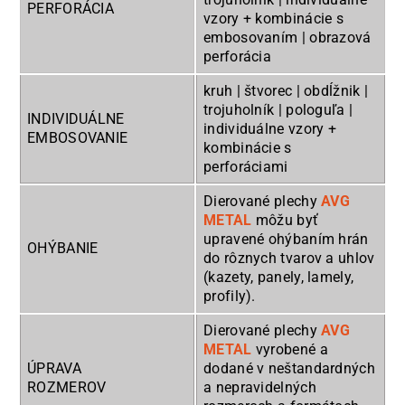
PERFORÁCIA
vzory + kombinácie s
embosovaním | obrazová
perforácia
kruh | štvorec | obdĺžnik |
trojuholník | pologuľa |
INDIVIDUÁLNE
individuálne vzory +
EMBOSOVANIE
kombinácie s
perforáciami
Dierované plechy
AVG
METAL
môžu byť
upravené ohýbaním hrán
OHÝBANIE
do rôznych tvarov a uhlov
(kazety, panely, lamely,
profily).
Dierované plechy
AVG
METAL
vyrobené a
ÚPRAVA
dodané v neštandardných
ROZMEROV
a nepravidelných