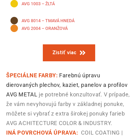
AVG 1003 – ŽLTÁ
AVG 8014 – TMAVÁ HNEDÁ
AVG 2004 – ORANŽOVÁ
Zistiť viac
ŠPECIÁLNE FARBY:
Farebnú úpravu
dierovaných plechov, kaziet, panelov a profilov
AVG METAL
je potrebné konzultovať. V prípade,
že vám nevyhovujú farby v základnej ponuke,
môžete si vybrať z extra širokej ponuky farieb
AVG ACHITECTURE COLOR & INDUSTRY.
INÁ POVRCHOVÁ ÚPRAVA:
COIL COATING |