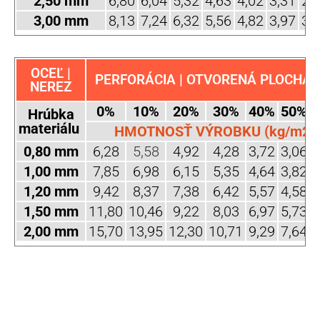
2,50 mm
6,80
6,04
5,32
4,63
4,02
3,31
2,
3,00 mm
8,13
7,24
6,32
5,56
4,82
3,97
3,
OCEĽ |
PERFORÁCIA | OTVORENÁ PLOCHA (
NEREZ
0%
10%
20%
30%
40%
50%
Hrúbka
materiálu
HMOTNOSŤ VÝROBKU (kg/m2)
0,80 mm
6,28
5,58
4,92
4,28
3,72
3,06
2
1,00 mm
7,85
6,98
6,15
5,35
4,64
3,82
3
1,20 mm
9,42
8,37
7,38
6,42
5,57
4,58
3
1,50 mm
11,80
10,46
9,22
8,03
6,97
5,73
4
2,00 mm
15,70
13,95
12,30
10,71
9,29
7,64
6