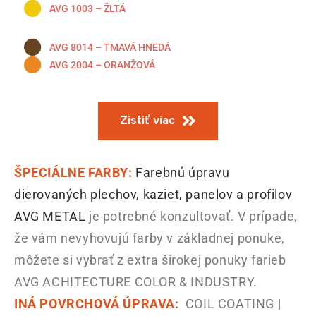
AVG 1003 – ŽLTÁ
AVG 8014 – TMAVÁ HNEDÁ
AVG 2004 – ORANŽOVÁ
Zistiť viac
ŠPECIÁLNE FARBY:
Farebnú úpravu
dierovaných plechov, kaziet, panelov a profilov
AVG METAL
je potrebné konzultovať. V prípade,
že vám nevyhovujú farby v základnej ponuke,
môžete si vybrať z extra širokej ponuky farieb
AVG ACHITECTURE COLOR & INDUSTRY.
INÁ POVRCHOVÁ ÚPRAVA:
COIL COATING |