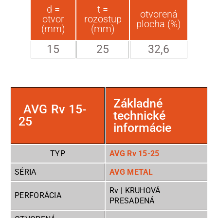
d =
t =
otvorená
otvor
rozostup
plocha (%)
(mm)
(mm)
15
25
32,6
Základné
AVG Rv 15-
technické
25
informácie
TYP
AVG Rv 15-25
SÉRIA
AVG METAL
Rv | KRUHOVÁ
PERFORÁCIA
PRESADENÁ