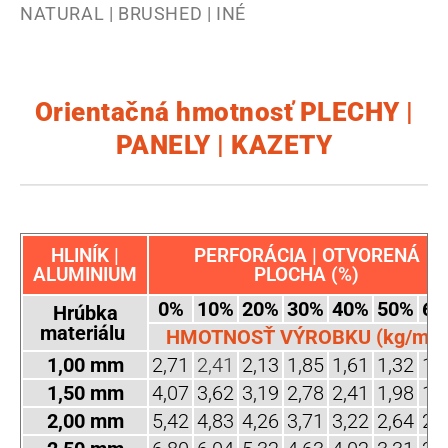
NATURAL | BRUSHED | INÉ
Orientačná hmotnosť PLECHY |
PANELY | KAZETY
HLINÍK |
PERFORÁCIA | OTVORENÁ
ALUMINIUM
PLOCHA (%)
0%
10%
20%
30%
40%
50%
60
Hrúbka
materiálu
HMOTNOSŤ VÝROBKU (kg/m2)
1,00 mm
2,71
2,41
2,13
1,85
1,61
1,32
1,
1,50 mm
4,07
3,62
3,19
2,78
2,41
1,98
1,
2,00 mm
5,42
4,83
4,26
3,71
3,22
2,64
2,