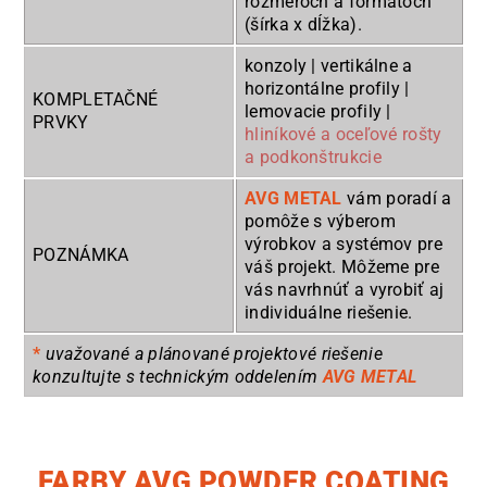
rozmeroch a formátoch
(šírka x dĺžka).
konzoly | vertikálne a
horizontálne profily |
KOMPLETAČNÉ
lemovacie profily |
PRVKY
hliníkové a oceľové rošty
a podkonštrukcie
AVG METAL
vám poradí a
pomôže s výberom
výrobkov a systémov pre
POZNÁMKA
váš projekt. Môžeme pre
vás navrhnúť a vyrobiť aj
individuálne riešenie.
*
uvažované a plánované projektové riešenie
konzultujte s technickým oddelením
AVG METAL
FARBY AVG POWDER COATING