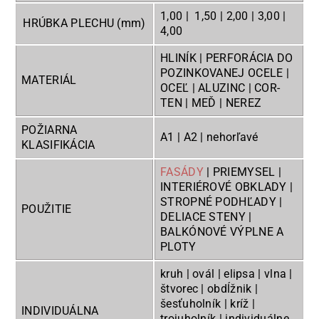
1,00 | 1,50 | 2,00 | 3,00 |
HRÚBKA PLECHU (mm)
4,00
HLINÍK | PERFORÁCIA DO
POZINKOVANEJ OCELE |
MATERIÁL
OCEĽ | ALUZINC | COR-
TEN | MEĎ | NEREZ
POŽIARNA
A1 | A2 | nehorľavé
KLASIFIKÁCIA
FASÁDY
| PRIEMYSEL |
INTERIÉROVÉ OBKLADY |
STROPNÉ PODHĽADY |
POUŽITIE
DELIACE STENY |
BALKÓNOVÉ VÝPLNE A
PLOTY
kruh | ovál | elipsa | vlna |
štvorec | obdĺžnik |
šesťuholník | kríž |
INDIVIDUÁLNA
trojuholník | individuálne