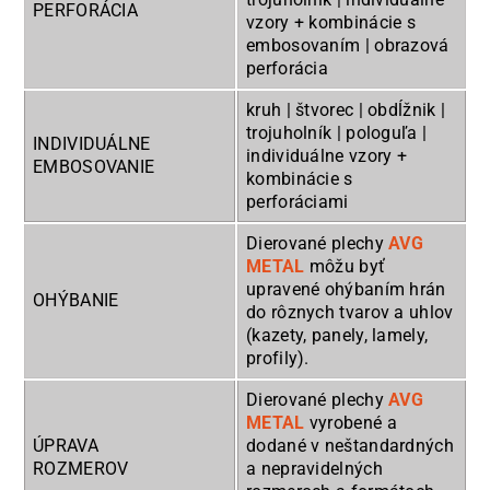
PERFORÁCIA
vzory + kombinácie s
embosovaním | obrazová
perforácia
kruh | štvorec | obdĺžnik |
trojuholník | pologuľa |
INDIVIDUÁLNE
individuálne vzory +
EMBOSOVANIE
kombinácie s
perforáciami
Dierované plechy
AVG
METAL
môžu byť
upravené ohýbaním hrán
OHÝBANIE
do rôznych tvarov a uhlov
(kazety, panely, lamely,
profily).
Dierované plechy
AVG
METAL
vyrobené a
ÚPRAVA
dodané v neštandardných
ROZMEROV
a nepravidelných