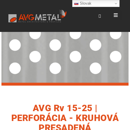
Slovak
AVG Rv 15-25 |
PERFORÁCIA - KRUHOVÁ
PRESADENÁ