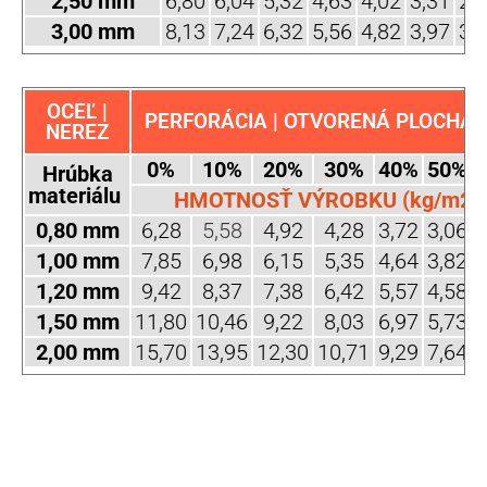
2,50 mm
6,80
6,04
5,32
4,63
4,02
3,31
2,
3,00 mm
8,13
7,24
6,32
5,56
4,82
3,97
3,
OCEĽ |
PERFORÁCIA | OTVORENÁ PLOCHA (
NEREZ
0%
10%
20%
30%
40%
50%
Hrúbka
materiálu
HMOTNOSŤ VÝROBKU (kg/m2)
0,80 mm
6,28
5,58
4,92
4,28
3,72
3,06
2
1,00 mm
7,85
6,98
6,15
5,35
4,64
3,82
3
1,20 mm
9,42
8,37
7,38
6,42
5,57
4,58
3
1,50 mm
11,80
10,46
9,22
8,03
6,97
5,73
4
2,00 mm
15,70
13,95
12,30
10,71
9,29
7,64
6