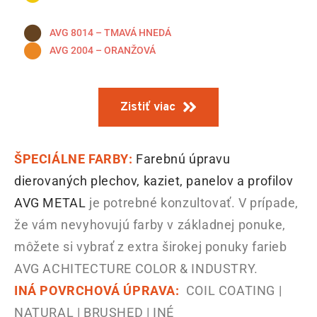
AVG 8014 – TMAVÁ HNEDÁ
AVG 2004 – ORANŽOVÁ
Zistiť viac
ŠPECIÁLNE FARBY:
Farebnú úpravu
dierovaných plechov, kaziet, panelov a profilov
AVG METAL
je potrebné konzultovať. V prípade,
že vám nevyhovujú farby v základnej ponuke,
môžete si vybrať z extra širokej ponuky farieb
AVG ACHITECTURE COLOR & INDUSTRY.
INÁ POVRCHOVÁ ÚPRAVA:
COIL COATING |
NATURAL | BRUSHED | INÉ