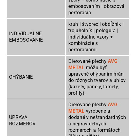
embosovaním | obrazová
perforácia
kruh | štvorec | obdĺžnik |
trojuholník | pologuľa |
INDIVIDUÁLNE
individuálne vzory +
EMBOSOVANIE
kombinácie s
perforáciami
Dierované plechy
AVG
METAL
môžu byť
upravené ohýbaním hrán
OHÝBANIE
do rôznych tvarov a uhlov
(kazety, panely, lamely,
profily).
Dierované plechy
AVG
METAL
vyrobené a
ÚPRAVA
dodané v neštandardných
ROZMEROV
a nepravidelných
rozmeroch a formátoch