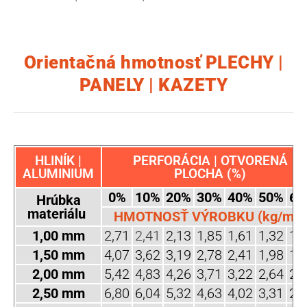
Orientačná hmotnosť PLECHY |
PANELY | KAZETY
HLINÍK |
PERFORÁCIA | OTVORENÁ
ALUMINIUM
PLOCHA (%)
0%
10%
20%
30%
40%
50%
60
Hrúbka
materiálu
HMOTNOSŤ VÝROBKU (kg/m2)
1,00 mm
2,71
2,41
2,13
1,85
1,61
1,32
1,
1,50 mm
4,07
3,62
3,19
2,78
2,41
1,98
1,
2,00 mm
5,42
4,83
4,26
3,71
3,22
2,64
2,
2,50 mm
6,80
6,04
5,32
4,63
4,02
3,31
2,