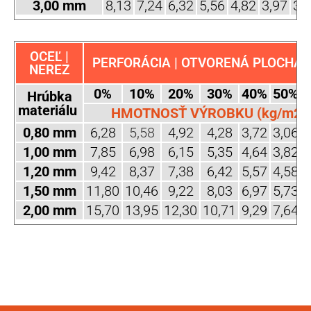
3,00 mm
8,13
7,24
6,32
5,56
4,82
3,97
3,
OCEĽ |
PERFORÁCIA | OTVORENÁ PLOCHA (
NEREZ
0%
10%
20%
30%
40%
50%
Hrúbka
materiálu
HMOTNOSŤ VÝROBKU (kg/m2)
0,80 mm
6,28
5,58
4,92
4,28
3,72
3,06
2
1,00 mm
7,85
6,98
6,15
5,35
4,64
3,82
3
1,20 mm
9,42
8,37
7,38
6,42
5,57
4,58
3
1,50 mm
11,80
10,46
9,22
8,03
6,97
5,73
4
2,00 mm
15,70
13,95
12,30
10,71
9,29
7,64
6