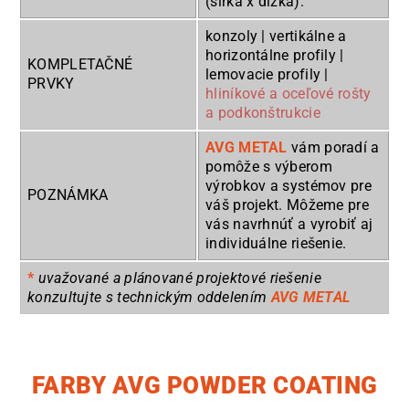
(šírka x dĺžka).
konzoly | vertikálne a
horizontálne profily |
KOMPLETAČNÉ
lemovacie profily |
PRVKY
hliníkové a oceľové rošty
a podkonštrukcie
AVG METAL
vám poradí a
pomôže s výberom
výrobkov a systémov pre
POZNÁMKA
váš projekt. Môžeme pre
vás navrhnúť a vyrobiť aj
individuálne riešenie.
*
uvažované a plánované projektové riešenie
konzultujte s technickým oddelením
AVG METAL
FARBY AVG POWDER COATING