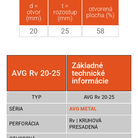
d =
t =
otvorená
otvor
rozostup
plocha (%)
(mm)
(mm)
20
25
58
Základné
AVG Rv 20-25
technické
informácie
TYP
AVG Rv 20-25
SÉRIA
AVG METAL
Rv | KRUHOVÁ
PERFORÁCIA
PRESADENÁ