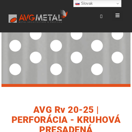
Slovak
AVG Rv 20-25 |
PERFORÁCIA - KRUHOVÁ
PRESADENÁ