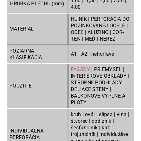
1,00 | 1,50 | 2,00 | 3,00 |
HRÚBKA PLECHU (mm)
4,00
HLINÍK | PERFORÁCIA DO
POZINKOVANEJ OCELE |
MATERIÁL
OCEĽ | ALUZINC | COR-
TEN | MEĎ | NEREZ
POŽIARNA
A1 | A2 | nehorľavé
KLASIFIKÁCIA
FASÁDY
| PRIEMYSEL |
INTERIÉROVÉ OBKLADY |
STROPNÉ PODHĽADY |
POUŽITIE
DELIACE STENY |
BALKÓNOVÉ VÝPLNE A
PLOTY
kruh | ovál | elipsa | vlna |
štvorec | obdĺžnik |
šesťuholník | kríž |
INDIVIDUÁLNA
trojuholník | individuálne
PERFORÁCIA
vzory + kombinácie s