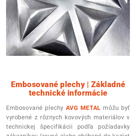
Embosované plechy | Základné
technické informácie
Embosované plechy
AVG METAL
môžu byť
vyrobené z rôznych kovových materiálov v
technickej špecifikácii podľa požiadavky