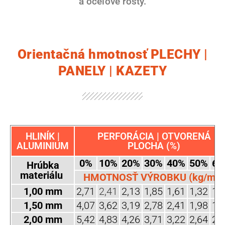
a oceľové rošty.
Orientačná hmotnosť PLECHY |
PANELY | KAZETY
HLINÍK |
PERFORÁCIA | OTVORENÁ
ALUMINIUM
PLOCHA (%)
0%
10%
20%
30%
40%
50%
60
Hrúbka
materiálu
HMOTNOSŤ VÝROBKU (kg/m2)
1,00 mm
2,71
2,41
2,13
1,85
1,61
1,32
1,
1,50 mm
4,07
3,62
3,19
2,78
2,41
1,98
1,
2,00 mm
5,42
4,83
4,26
3,71
3,22
2,64
2,