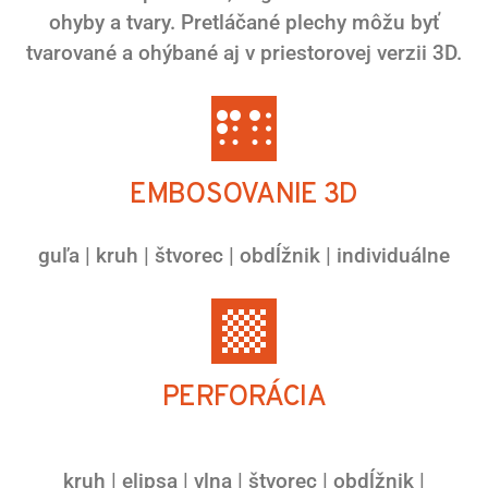
ohyby a tvary. Pretláčané plechy môžu byť
tvarované a ohýbané aj v priestorovej verzii 3D.
EMBOSOVANIE 3D
guľa | kruh | štvorec | obdĺžnik | individuálne
PERFORÁCIA
kruh | elipsa | vlna | štvorec | obdĺžnik |