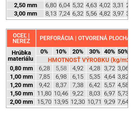
2,50 mm
6,80
6,04
5,32
4,63
4,02
3,31
2,
3,00 mm
8,13
7,24
6,32
5,56
4,82
3,97
3,
OCEĽ |
PERFORÁCIA | OTVORENÁ PLOCHA (
NEREZ
0%
10%
20%
30%
40%
50%
Hrúbka
materiálu
HMOTNOSŤ VÝROBKU (kg/m2)
0,80 mm
6,28
5,58
4,92
4,28
3,72
3,06
2
1,00 mm
7,85
6,98
6,15
5,35
4,64
3,82
3
1,20 mm
9,42
8,37
7,38
6,42
5,57
4,58
3
1,50 mm
11,80
10,46
9,22
8,03
6,97
5,73
4
2,00 mm
15,70
13,95
12,30
10,71
9,29
7,64
6