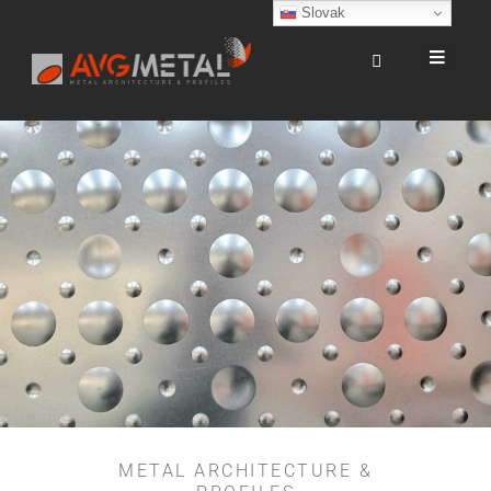
Slovak
Embosované
plechy
METAL ARCHITECTURE &