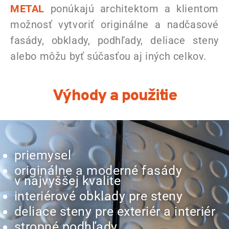
METAL
ponúkajú architektom a klientom
možnosť vytvoriť originálne a nadčasové
fasády, obklady, podhľady, deliace steny
alebo môžu byť súčasťou aj iných celkov.
Výhody a použitie
priemysel
originálne a moderné fasády
v najvyššej kvalite
interiérové obklady pre steny
deliace steny pre exteriér a interiér
stropné podhľady