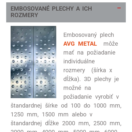
EMBOSOVANÉ PLECHY A ICH
ROZMERY
Embosovaný plech
AVG METAL
môže
mať na požiadanie
individuálne
rozmery (šírka x
dĺžka). 3D plechy je
možné na
požiadanie vyrobiť v
štandardnej šírke od 100 do 1000 mm,
1250 mm, 1500 mm alebo v
štandardnej dĺžke 2000 mm, 2500 mm,
3000 mm, 4000 mm, 5000 mm, 6000