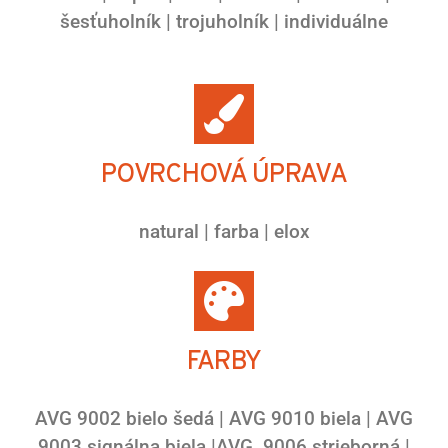
šesťuholník | trojuholník | individuálne
POVRCHOVÁ ÚPRAVA
natural | farba | elox
FARBY
AVG 9002 bielo šedá | AVG 9010 biela | AVG
9003 signálna biela |AVG 9006 strieborná |