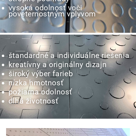
vysoká odolnosť voči
poveternostným vplyvom
štandardné a individuálne riešenia
kreatívny a originálny dizajn
široký výber farieb
nízka hmotnosť
požiarna odolnosť
dlhá životnosť