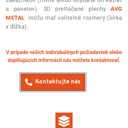
zákazníkov (rovné alebo ohýbané do kaziet
a panelov). 3D pretláčané plechy
AVG
METAL
môžu mať voliteľné rozmery (šírka
x dĺžka).
V prípade vašich individuálnych požiadaviek alebo
doplňujúcich informácií nás môžete kontaktovať.
Kontaktujte nás