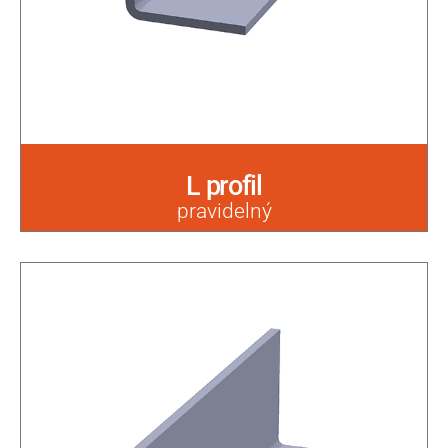
L profil
pravidelný