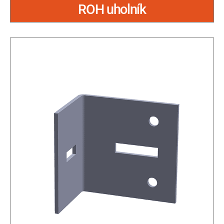
ROH uholník