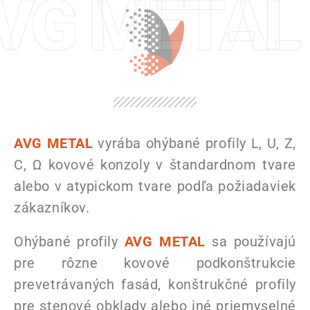
VG METAL o
AVG METAL
vyrába ohýbané profily L, U, Z,
C, Ω kovové konzoly v štandardnom tvare
alebo v atypickom tvare podľa požiadaviek
zákazníkov.
Ohýbané profily
AVG METAL
sa používajú
pre rôzne kovové podkonštrukcie
prevetrávaných fasád, konštrukčné profily
pre stenové obklady alebo iné priemyselné