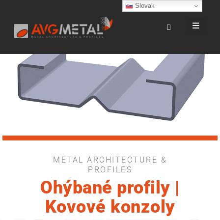
Slovak
METAL ARCHITECTURE &
Ohýbané profily |
PROFILES
Kovové konzoly
Ohýbané profily |
Kovové konzoly